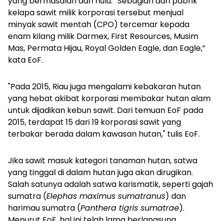
yang bermasalah dari hulu. “Sebagian dari pabrik
kelapa sawit milik korporasi tersebut menjual
minyak sawit mentah (CPO) tercemar kepada
enam kilang milik Darmex, First Resources, Musim
Mas, Permata Hijau, Royal Golden Eagle, dan Eagle,”
kata EoF.
"Pada 2015, Riau juga mengalami kebakaran hutan
yang hebat akibat korporasi membakar hutan alam
untuk dijadikan kebun sawit. Dari temuan EoF pada
2015, terdapat 15 dari 19 korporasi sawit yang
terbakar berada dalam kawasan hutan," tulis EoF.
Jika sawit masuk kategori tanaman hutan, satwa
yang tinggal di dalam hutan juga akan dirugikan.
Salah satunya adalah satwa karismatik, seperti gajah
sumatra (
Elephas maximus sumatranus
) dan
harimau sumatra (
Panthera tigris sumatrae
).
Menurut EoF, hal ini telah lama berlangsung.