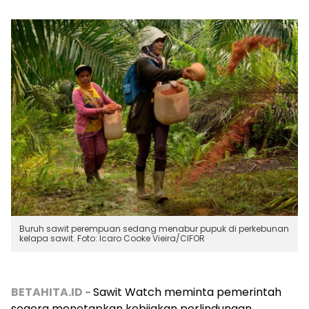
Buruh sawit perempuan sedang menabur pupuk di perkebunan
kelapa sawit. Foto: Icaro Cooke Vieira/CIFOR
BETAHITA.ID -
Sawit Watch meminta pemerintah
segera menetapkan kebijakan perlindungan