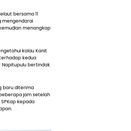
 melaut bersama 11
ng mengendarai
n kemudian menangkap
ngetahui kalau Kanit
 terhadap kedua
 Napitupulu bertindak
g baru diterima
beberapa jam setelah
an SPKap kepada
apan.