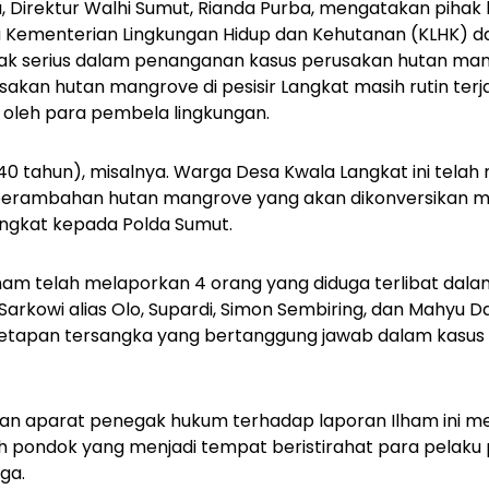
Direktur Walhi Sumut, Rianda Purba, mengatakan pihak 
 Kementerian Lingkungan Hidup dan Kehutanan (KLHK) d
dak serius dalam penanganan kasus perusakan hutan man
akan hutan mangrove di pesisir Langkat masih rutin terjad
 oleh para pembela lingkungan.
0 tahun), misalnya. Warga Desa Kwala Langkat ini tela
perambahan hutan mangrove yang akan dikonversikan m
angkat kepada Polda Sumut.
lham telah melaporkan 4 orang yang diduga terlibat dala
Sarkowi alias Olo, Supardi, Simon Sembiring, dan Mahyu D
enetapan tersangka yang bertanggung jawab dalam kasu
n aparat penegak hukum terhadap laporan Ilham ini m
ah pondok yang menjadi tempat beristirahat para pelaku
ga.