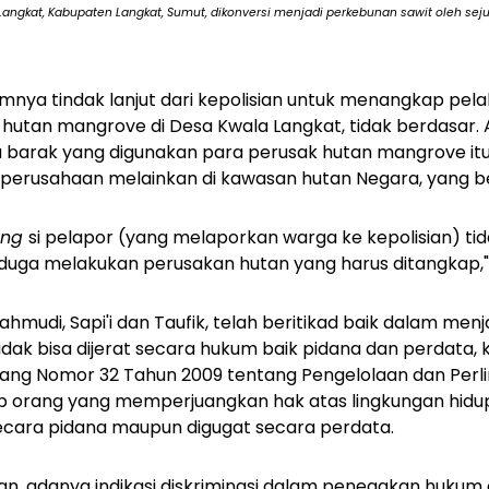
angkat, Kabupaten Langkat, Sumut, dikonversi menjadi perkebunan sawit oleh sej
imnya tindak lanjut dari kepolisian untuk menangkap pe
hutan mangrove di Desa Kwala Langkat, tidak berdasar. 
barak yang digunakan para perusak hutan mangrove itu b
n/perusahaan melainkan di kawasan hutan Negara, yang be
ding
si pelapor (yang melaporkan warga ke kepolisian) ti
uga melakukan perusakan hutan yang harus ditangkap," 
hmudi, Sapi'i dan Taufik, telah beritikad baik dalam men
tidak bisa dijerat secara hukum baik pidana dan perdata
ang Nomor 32 Tahun 2009 tentang Pengelolaan dan Perl
ap orang yang memperjuangkan hak atas lingkungan hidu
secara pidana maupun digugat secara perdata.
Rian, adanya indikasi diskriminasi dalam penegakan hukum 