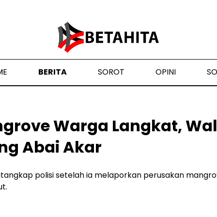
ME
BERITA
SOROT
OPINI
S
grove Warga Langkat, Walh
g Abai Akar
tangkap polisi setelah ia melaporkan perusakan mangro
t.