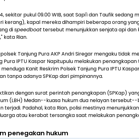
24, sekitar pukul 09.00 WIB, saat Sapi'i dan Taufik sedang
ri kerang), kapal mereka dihampiri beberapa orang ya
ang di
speedboat
tersebut menunjukkan senjata api da
" kata Rian.
apolsek Tanjung Pura AKP Andri Siregar mengaku tidak me
ng Pura IPTU Kaspar Napitupulu melakukan penangkapan
n menduga Kanit Reskrim Polsek Tanjung Pura IPTU Kaspar
 dan tanpa adanya SPKap dari pimpinannya.
buktikan dengan surat perintah penangkapan (SPKap) yan
um (LBH) Medan--kuasa hukum dua nelayan tersebut--
 terjadi. Padahal, kata Rian, polisi mestinya menunjukk
luarga atau kerabat tersangka saat melakukan penangk
lam penegakan hukum