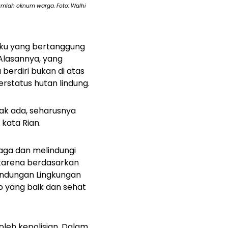
umlah oknum warga. Foto: Walhi
laku yang bertanggung
Alasannya, yang
erdiri bukan di atas
rstatus hutan lindung.
dak ada, seharusnya
kata Rian.
jaga dan melindungi
, karena berdasarkan
indungan Lingkungan
p yang baik dan sehat
oleh kepolisian. Dalam