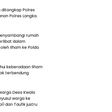
m ditangkap Polres
anan Polres Langka.
i menyambangi rumah
erlibat dalam
oleh Ilham ke Polda
hui keberadaan Ilham
dak terbendung
, warga Desa Kwala
nyusul warga ke
i dan Taufik justru