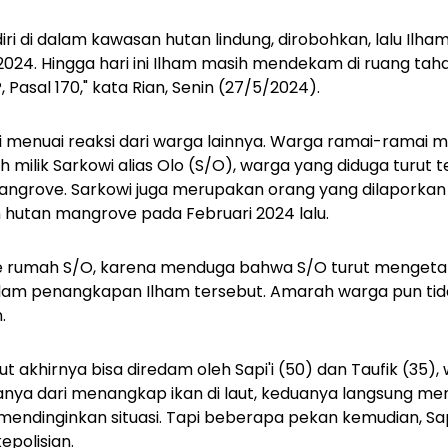
ri di dalam kawasan hutan lindung, dirobohkan, lalu Ilha
 2024. Hingga hari ini Ilham masih mendekam di ruang tah
 Pasal 170," kata Rian, Senin (27/5/2024).
i menuai reaksi dari warga lainnya. Warga ramai-rama
milik Sarkowi alias Olo (S/O), warga yang diduga turut t
ngrove. Sarkowi juga merupakan orang yang dilaporkan 
 hutan mangrove pada Februari 2024 lalu.
e rumah S/O, karena menduga bahwa S/O turut mengeta
dalam penangkapan Ilham tersebut. Amarah warga pun ti
.
 akhirnya bisa diredam oleh Sapi'i (50) dan Taufik (35)
banya dari menangkap ikan di laut, keduanya langsung me
endinginkan situasi. Tapi beberapa pekan kemudian, Sapi'
epolisian.