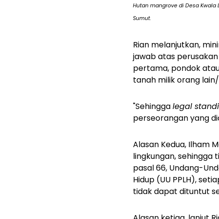
Hutan mangrove di Desa Kwala L
Sumut.
Rian melanjutkan, min
jawab atas perusakan 
pertama, pondok atau 
tanah milik orang lai
"Sehingga
legal stan
perseorangan yang did
Alasan Kedua, Ilham Ma
lingkungan, sehingga 
pasal 66, Undang-Und
Hidup (UU PPLH), seti
tidak dapat dituntut 
Alasan ketiga, lanjut 