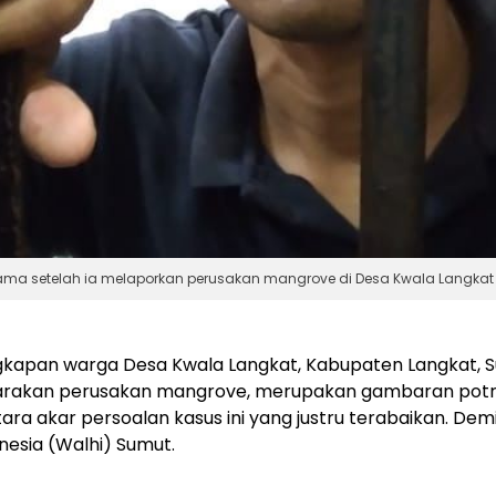
lama setelah ia melaporkan perusakan mangrove di Desa Kwala Langkat k
kapan warga Desa Kwala Langkat, Kabupaten Langkat, 
arakan perusakan mangrove, merupakan gambaran pot
ra akar persoalan kasus ini yang justru terabaikan. D
nesia (Walhi) Sumut.