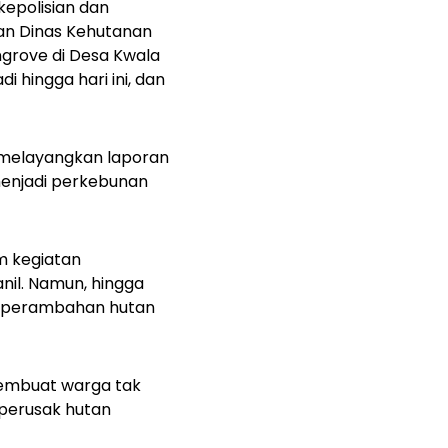
kepolisian dan
an Dinas Kehutanan
grove di Desa Kwala
i hingga hari ini, dan
h melayangkan laporan
enjadi perkebunan
m kegiatan
anil. Namun, hingga
s perambahan hutan
embuat warga tak
 perusak hutan