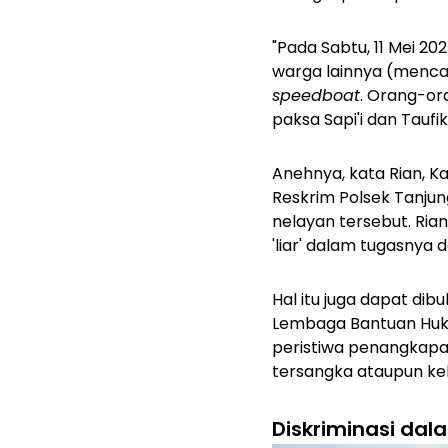
"Pada Sabtu, 11 Mei 20
warga lainnya (menca
speedboat
. Orang-or
paksa Sapi'i dan Taufik,
Anehnya, kata Rian, K
Reskrim Polsek Tanju
nelayan tersebut. Ria
'liar' dalam tugasnya
Hal itu juga dapat di
Lembaga Bantuan Huk
peristiwa penangkapan
tersangka ataupun ke
Diskriminasi da