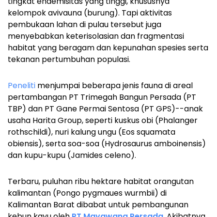
tingkat endemisitas yang tinggi, khususnya
kelompok
avivauna
(burung). Tapi aktivitas
pembukaan lahan di pulau tersebut juga
menyebabkan keterisolasian dan fragmentasi
habitat yang beragam dan kepunahan spesies serta
tekanan pertumbuhan populasi.
Peneliti
menjumpai beberapa jenis fauna di areal
pertambangan PT Trimegah Bangun Persada (PT
TBP) dan PT Gane Permai Sentosa (PT GPS)--anak
usaha Harita Group, seperti kuskus obi (
Phalanger
rothschildi
), nuri kalung ungu (Eos
squamata
obiensis
), serta soa-soa (
Hydrosaurus amboinensis
)
dan kupu-kupu (
Jamides celeno
).
Terbaru, puluhan ribu hektare habitat orangutan
kalimantan (
Pongo pygmaues wurmbii
) di
Kalimantan Barat dibabat untuk pembangunan
kebun kayu oleh
PT Mayawana Persada
. Akibatnya,