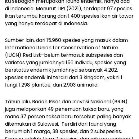
itu sebagian merupakan fauna endemik, hanya ada
di Indonesia. Menurut LIPI (2021), terdapat 97 spesies
ikan terumbu karang dan 1.400 spesies ikan air tawar
yang hanya terdapat di Indonesia.
Sumber lain, dari 15.960 spesies yang masuk dalam
International Union for Conservation of Nature
(IUCN) Red List–belum termasuk subspesies dan
varietas yang jumlahnya 156 individu, spesies yang
berstatus endemik jumlahnya sebanyak 4.202.
Spesies endemik ini terdiri dari 3
kingdom
, yakni 1
fungi
, 1.298
plantae
, dan 2.903
animalia
.
Tahun lalu, Badan Riset dan Inovasi Nasional (BRIN)
juga melaporkan 49 penemuan taksa baru, yang
mana 37 persen taksa baru tersebut paling banyak
ditemukan di Sulawesi. Terdiri dari fauna yang
berjumlah 1 marga, 38 spesies, dan 2 subspesies.
Sisanya adalah flora 7 spesies, dan mikroorganisme 1