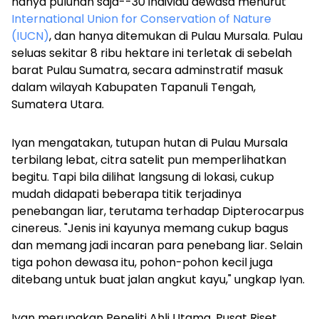
hanya puluhan saja--30 individu dewasa menurut
International Union for Conservation of Nature
(IUCN)
, dan hanya ditemukan di Pulau Mursala. Pulau
seluas sekitar 8 ribu hektare ini terletak di sebelah
barat Pulau Sumatra, secara adminstratif masuk
dalam wilayah Kabupaten Tapanuli Tengah,
Sumatera Utara.
Iyan mengatakan, tutupan hutan di Pulau Mursala
terbilang lebat, citra satelit pun memperlihatkan
begitu. Tapi bila dilihat langsung di lokasi, cukup
mudah didapati beberapa titik terjadinya
penebangan liar, terutama terhadap
Dipterocarpus
cinereus
. "Jenis ini kayunya memang cukup bagus
dan memang jadi incaran para penebang liar. Selain
tiga pohon dewasa itu, pohon-pohon kecil juga
ditebang untuk buat jalan angkut kayu," ungkap Iyan.
Iyan merupakan Peneliti Ahli Utama, Pusat Riset