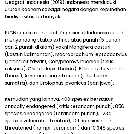
Geografi Indonesia (2019), Indonesia menduduki
urutan keenam sebagai negara dengan kepunahan
biodiversitas terbanyak.
IUCN sendiri mencatat 7 spesies di Indonesia sudah
menyandang status
extinct
atau punah (5 punah
dan 2 punah di alam) yakni
Mangifera casturi
(kasturi kalimantan),
Macrobrachium leptodactylus
(udang air tawar),
Coryphomys buehleri
(tikus
raksasa),
Chitala lopis
(belida),
Etlingera heyneana
(honje),
Amomum sumatranum
(jahe hutan
sumatra), dan
Urolophus javanicus
(pari jawa).
Kemudian yang lainnya, 408 spesies berstatus
critically endangered
(kritis terancam punah), 856
spesies
endangered
(terancam punah), 1.234
spesies
vulnerable
(rentan), 1.011 spesies
near
threatened
(hampir terancam) dan 10.345 spesies