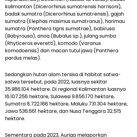
kalimantan (
Dicerorhinus sumatrensis harrisoni
),
badak sumatra (
Dicerorhinus sumatrensis)
, gajah
sumatra (
Elephas maximus sumatranus
), harimau
sumatra (
Panthera tigris sumatrae
), babirusa
(
Babyrousa
), anoa (
Bubalus sp.
), julang sumba
(
Rhyticeros everetti
), komodo (
Varanus
komodoensis
) dan macan tutul jawa (
Panthera
pardus melas
).
Sedangkan hutan alam tersisa di habitat satwa-
satwa tersebut, pada 2022, luasnya sekitar
35.986.104 hektare. Di regional Kalimantan luasnya
16.107.256 hektare, Sulawesi 9.856.170 hektare,
Sumatra 8.722.188 hektare, Maluku 731.304 hektare,
Jawa 536.661 hektare, dan Nusa Tenggara 32.515
hektare.
Sementara pada 2023, Auriga melaporkan