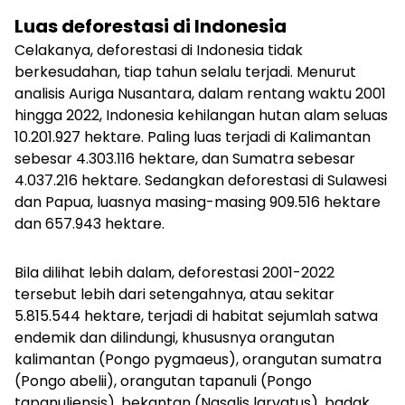
Luas deforestasi di Indonesia
Celakanya, deforestasi di Indonesia tidak
berkesudahan, tiap tahun selalu terjadi. Menurut
analisis Auriga Nusantara, dalam rentang waktu 2001
hingga 2022, Indonesia kehilangan hutan alam seluas
10.201.927 hektare. Paling luas terjadi di Kalimantan
sebesar 4.303.116 hektare, dan Sumatra sebesar
4.037.216 hektare. Sedangkan deforestasi di Sulawesi
dan Papua, luasnya masing-masing 909.516 hektare
dan 657.943 hektare.
Bila dilihat lebih dalam, deforestasi 2001-2022
tersebut lebih dari setengahnya, atau sekitar
5.815.544 hektare, terjadi di habitat sejumlah satwa
endemik dan dilindungi, khususnya orangutan
kalimantan (
Pongo pygmaeus
), orangutan sumatra
(
Pongo abelii
), orangutan tapanuli (
Pongo
tapanuliensis
), bekantan (
Nasalis larvatus
), badak