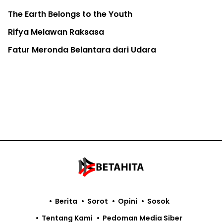
Hutan Adat 'Ku Defeng Akrua' Mulai Digerogoti
Sawit
Pohon di Kota: Infrastruktur Kesehatan Publik
Warga
Di Pulau Seram, Tradisi Adat dan Konservasi
Kakatua Bisa Akur
Kuota Ekspor Kembali, Spesies Monyet Ekor
Panjang Terancam Lagi
Berita
Sorot
Opini
Sosok
Tentang Kami
Pedoman Media Siber