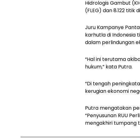
Hidrologis Gambut (KH
(FLEG) dan 8.122 titik 
Juru Kampanye Panta
karhutla di Indonesia
dalam perlindungan 
“Hal ini terutama ak
hukum,” kata Putra.
“Di tengah peningkatan
kerugian ekonomi neg
Putra mengatakan pem
“Penyusunan RUU Perl
mengakhiri tumpang ti