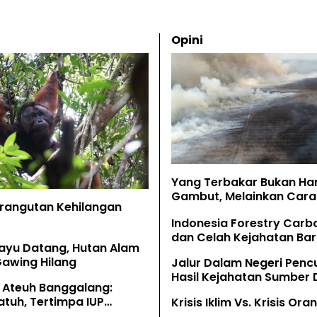
Opini
Yang Terbakar Bukan Ha
Gambut, Melainkan Cara 
Orangutan Kehilangan
Memahaminya
Indonesia Forestry Carb
dan Celah Kejahatan Bar
ayu Datang, Hutan Alam
Gawing Hilang
Jalur Dalam Negeri Penc
Hasil Kejahatan Sumber
 Ateuh Banggalang:
Alam
tuh, Tertimpa IUP
Krisis Iklim Vs. Krisis Or
g