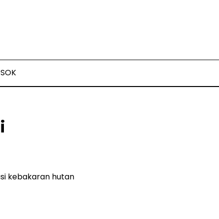
OSOK
i
asi kebakaran hutan