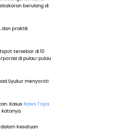
ebakaran berulang di
 dan praktik
tspot tersebar di 10
orporasi di pulau-pulau
mad Syukur menyoroti
kan. Kasus
Rawa Tripa
” katanya.
di dalam Kesatuan