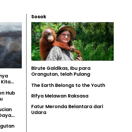
Sosok
Birute Galdikas, Ibu para
Orangutan, telah Pulang
nya
Kita
The Earth Belongs to the Youth
on Hub
Rifya Melawan Raksasa
u
Fatur Meronda Belantara dari
ucian
Udara
 Daya
angutan