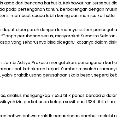
is asap dari bencana karhutla. Kekhawatiran tersebut did
nda pada pertengahan tahun, berbarengan dengan musi
otensi membuat cuaca lebih kering dan memicu karhutla.
o ini dapat diperparah dengan lemahnya sistem pencega
a. “Tanpa perubahan serius, masyarakat Sumatra Selatan
 asap yang seharusnya bisa dicegah,” katanya dalam disku
i Jambi Aditya Prakoso mengatakan, penanganan karhut
an saat kebakaran terjadi. Sumber masalah utamanya 
 yakni praktik usaha perusahaan skala besar, seperti ke
tas, analisis mengungkap 7.526 titik panas berada di dal
 di wilayah izin perkebunan kelapa sawit dan 1.334 titik di a
kkan bahwa bahwa praktik pengeringan gambut melalui