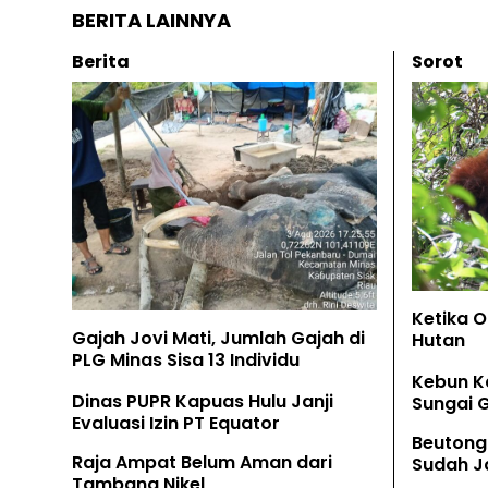
BERITA LAINNYA
Berita
Sorot
Ketika 
Gajah Jovi Mati, Jumlah Gajah di
Hutan
PLG Minas Sisa 13 Individu
Kebun K
Dinas PUPR Kapuas Hulu Janji
Sungai 
Evaluasi Izin PT Equator
Beutong
Raja Ampat Belum Aman dari
Sudah Ja
Tambang Nikel
Tamban