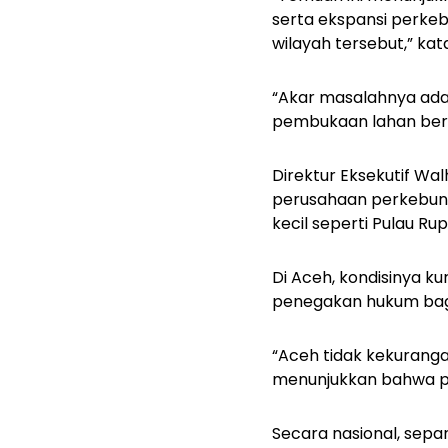
serta ekspansi perke
wilayah tersebut,” ka
“Akar masalahnya ada 
pembukaan lahan berisi
Direktur Eksekutif Wal
perusahaan perkebunan 
kecil seperti Pulau Ru
Di Aceh, kondisinya k
penegakan hukum bag
“Aceh tidak kekuranga
menunjukkan bahwa pe
Secara nasional, sepa