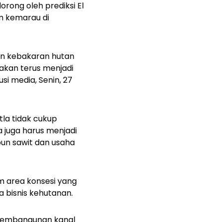
orong oleh prediksi El
m kemarau di
han kebakaran hutan
 akan terus menjadi
si media, Senin, 27
la tidak cukup
juga harus menjadi
bun sawit dan usaha
am area konsesi yang
rea bisnis kehutanan.
 pembangunan kanal