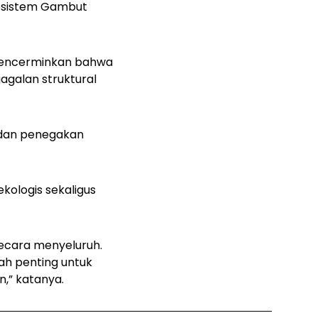
kosistem Gambut
mencerminkan bahwa
agalan struktural
 dan penegakan
ekologis sekaligus
ecara menyeluruh.
ah penting untuk
n,” katanya.