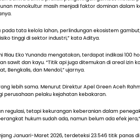
bunan monokultur masih menjadi faktor dominan dalam k
tanya.
pada tata kelola lahan, perlindungan ekosistem gambut,
ko tinggi di sektor industri,” kata Aditya.
hi Riau Eko Yunanda mengatakan, terdapat indikasi 100 ho
sawit dan kayu. “Titik api juga ditemukan di areal izin k
pat, Bengkalis, dan Mendol,” ujarnya.
urang lebih sama. Menurut Direktur Apel Green Aceh Rah
i perusahaan pelaku kejahatan kebakaran.
n regulasi, tetapi kekurangan keberanian dalam penega
rangkat hukum sudah ada, namun belum ada efek jera,
njang Januari-Maret 2026, terdeteksi 23.546 titik panas 