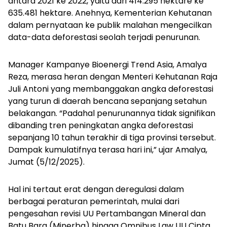
antara 2021 ke 2022, yaitu dari 414.295 hektare ke
635.481 hektare. Anehnya, Kementerian Kehutanan
dalam pernyataan ke publik malahan mengecilkan
data-data deforestasi seolah terjadi penurunan.
Manager Kampanye Bioenergi Trend Asia, Amalya
Reza, merasa heran dengan Menteri Kehutanan Raja
Juli Antoni yang membanggakan angka deforestasi
yang turun di daerah bencana sepanjang setahun
belakangan. “Padahal penurunannya tidak signifikan
dibanding tren peningkatan angka deforestasi
sepanjang 10 tahun terakhir di tiga provinsi tersebut.
Dampak kumulatifnya terasa hari ini,” ujar Amalya,
Jumat (5/12/2025).
Hal ini tertaut erat dengan deregulasi dalam
berbagai peraturan pemerintah, mulai dari
pengesahan revisi UU Pertambangan Mineral dan
Batu Bara (Minerba) hingga Omnibus Law UU Cipta