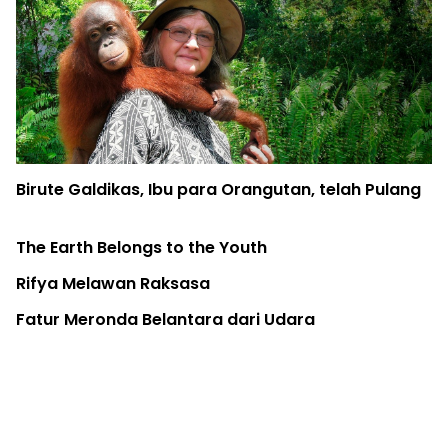
ulang
Papua Selatan Jadi Episentrum Baru Karhutl
Indonesia... Tanah Apiku
Aktivis Kaltim Menangi Sengketa Informasi
Lingkungan Vs KESDM