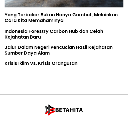
Yang Terbakar Bukan Hanya Gambut, Melainkan
Cara Kita Memahaminya
Indonesia Forestry Carbon Hub dan Celah
Kejahatan Baru
Jalur Dalam Negeri Pencucian Hasil Kejahatan
Sumber Daya Alam
Krisis Iklim Vs. Krisis Orangutan