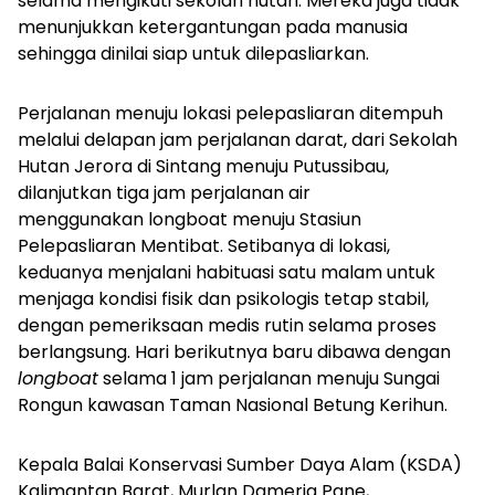
selama mengikuti sekolah hutan. Mereka juga tidak
menunjukkan ketergantungan pada manusia
sehingga dinilai siap untuk dilepasliarkan.
Perjalanan menuju lokasi pelepasliaran ditempuh
melalui delapan jam perjalanan darat, dari Sekolah
Hutan Jerora di Sintang menuju Putussibau,
dilanjutkan tiga jam perjalanan air
menggunakan
longboat
menuju Stasiun
Pelepasliaran Mentibat. Setibanya di lokasi,
keduanya menjalani habituasi satu malam untuk
menjaga kondisi fisik dan psikologis tetap stabil,
dengan pemeriksaan medis rutin selama proses
berlangsung. Hari berikutnya baru dibawa dengan
longboat
selama 1 jam perjalanan menuju Sungai
Rongun kawasan Taman Nasional Betung Kerihun.
Kepala Balai Konservasi Sumber Daya Alam (KSDA)
Kalimantan Barat, Murlan Dameria Pane,