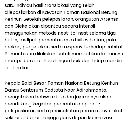
satu individu hasil translokasi yang telah
dilepasliarkan di Kawasan Taman Nasional Betung
Kerihun. Setelah pelepasliaran, orangutan Artemis
dan Gieke akan dipantau secara intensif
menggunakan metode
nest-to-nest
selama tiga
bulan, meliputi pemantauan aktivitas harian, pola
makan, pergerakan serta respons terhadap habitat.
Pemantauan dilakukan untuk memastikan keduanya
mampu beradaptasi dengan baik dan hidup mandiri
di alam liar.
Kepala Balai Besar Taman Nasiona Betung Kerihun-
Danau Sentarum, Sadtata Noor Adirahmanta,
mengatakan bahwa mitra dan jajarannya akan
mendukung kegiatan pemantauan pasca-
pelepasliaran serta peningkatan peran masyarakat
sekitar sebagai penjaga garis depan konservasi.