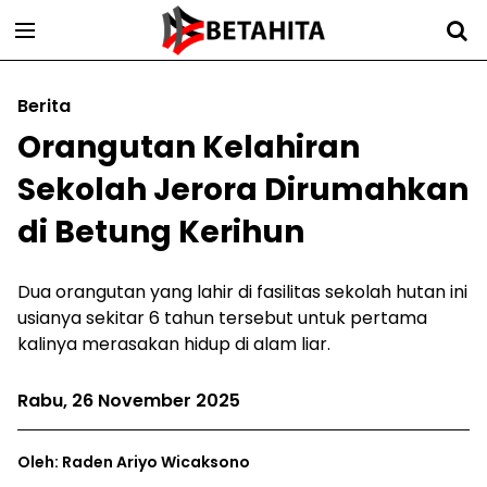
Berita
Orangutan Kelahiran
Sekolah Jerora Dirumahkan
di Betung Kerihun
Dua orangutan yang lahir di fasilitas sekolah hutan ini
usianya sekitar 6 tahun tersebut untuk pertama
kalinya merasakan hidup di alam liar.
Rabu, 26 November 2025
Oleh: Raden Ariyo Wicaksono