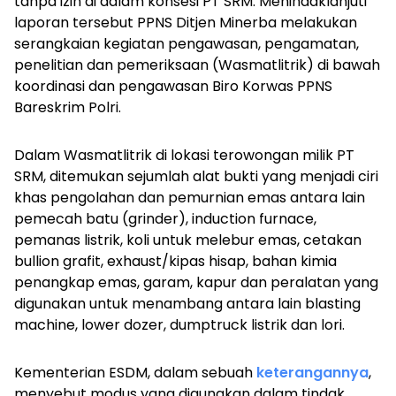
tanpa izin di dalam konsesi PT SRM. Menindaklanjuti
laporan tersebut PPNS Ditjen Minerba melakukan
serangkaian kegiatan pengawasan, pengamatan,
penelitian dan pemeriksaan (Wasmatlitrik) di bawah
koordinasi dan pengawasan Biro Korwas PPNS
Bareskrim Polri.
Dalam Wasmatlitrik di lokasi terowongan milik PT
SRM, ditemukan sejumlah alat bukti yang menjadi ciri
khas pengolahan dan pemurnian emas antara lain
pemecah batu (
grinder
),
induction furnace
,
pemanas listrik, koli untuk melebur emas, cetakan
bullion grafit
,
exhaust
/kipas hisap, bahan kimia
penangkap emas, garam, kapur dan peralatan yang
digunakan untuk menambang antara lain
blasting
machine
,
lower dozer
,
dumptruck
listrik dan lori.
Kementerian ESDM, dalam sebuah
keterangannya
,
menyebut modus yang digunakan dalam tindak