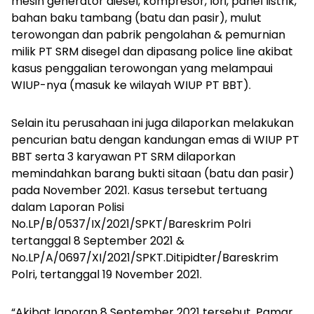
mesin generator diesel, kompresor, lori, panel listrik,
bahan baku tambang (batu dan pasir), mulut
terowongan dan pabrik pengolahan & pemurnian
milik PT SRM disegel dan dipasang
police line
akibat
kasus penggalian terowongan yang melampaui
WIUP-nya (masuk ke wilayah WIUP PT BBT).
Selain itu perusahaan ini juga dilaporkan melakukan
pencurian batu dengan kandungan emas di WIUP PT
BBT serta 3 karyawan PT SRM dilaporkan
memindahkan barang bukti sitaan (batu dan pasir)
pada November 2021. Kasus tersebut tertuang
dalam Laporan Polisi
No.LP/B/0537/IX/2021/SPKT/Bareskrim Polri
tertanggal 8 September 2021 &
No.LP/A/0697/XI/2021/SPKT.Ditipidter/Bareskrim
Polri, tertanggal 19 November 2021.
“Akibat laporan 8 September 2021 tersebut, Pamar