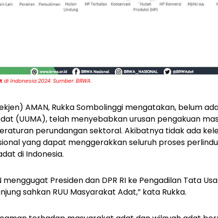
t
di Indonesia 2024. Sumber: BRWA.
(Sekjen) AMAN, Rukka Sombolinggi mengatakan, belum 
Adat (UUMA), telah menyebabkan urusan pengakuan mas
peraturan perundangan sektoral. Akibatnya tidak ada k
asional yang dapat menggerakkan seluruh proses perlin
at di Indonesia.
AN menggugat Presiden dan DPR RI ke Pengadilan Tata Us
unjung sahkan RUU Masyarakat Adat,” kata Rukka.