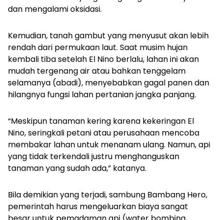
dan mengalami oksidasi.
Kemudian, tanah gambut yang menyusut akan lebih
rendah dari permukaan laut. Saat musim hujan
kembali tiba setelah El Nino berlalu, lahan ini akan
mudah tergenang air atau bahkan tenggelam
selamanya (abadi), menyebabkan gagal panen dan
hilangnya fungsi lahan pertanian jangka panjang.
“Meskipun tanaman kering karena kekeringan El
Nino, seringkali petani atau perusahaan mencoba
membakar lahan untuk menanam ulang. Namun, api
yang tidak terkendali justru menghanguskan
tanaman yang sudah ada,” katanya.
Bila demikian yang terjadi, sambung Bambang Hero,
pemerintah harus mengeluarkan biaya sangat
besar untuk pemadaman api (
water bombing
,