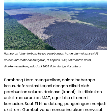
Hamparan lahan terbuka bekas penebangan hutan alam di konsesi PT
Borneo International Anugerah, di Kapuas Hulu, Kalimantan Barat,
didokumenasikan pada Juni 2025. Foto: Auriga Nusantara.
Bambang Hero menguraikan, dalam beberapa
kasus, deforestasi terjadi dengan diikuti oleh
pembuatan saluran drainase (kanal). Itu dilakukan
untuk menurunkan MAT, agar bisa ditanami
kemudian. Saat El Nino datang, pengeringan menjadi
ekstrem. Gambut yang mengering akan menyusut