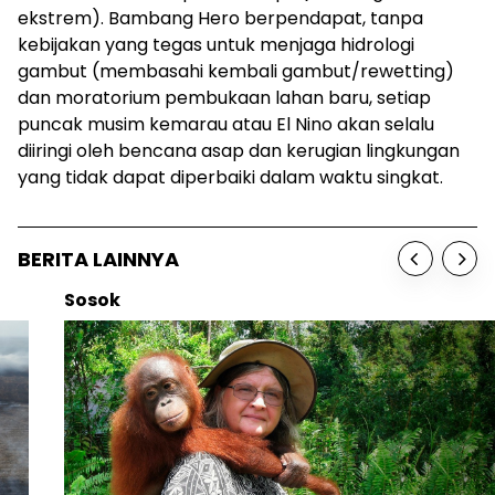
ekstrem). Bambang Hero berpendapat, tanpa
kebijakan yang tegas untuk menjaga hidrologi
gambut (membasahi kembali gambut/
rewetting
)
dan moratorium pembukaan lahan baru, setiap
puncak musim kemarau atau El Nino akan selalu
diiringi oleh bencana asap dan kerugian lingkungan
yang tidak dapat diperbaiki dalam waktu singkat.
BERITA LAINNYA
Sosok