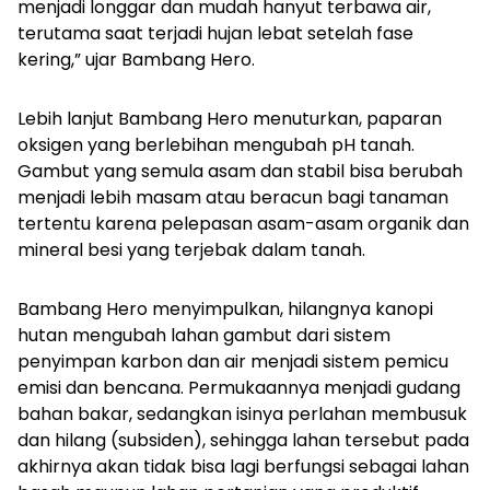
menjadi longgar dan mudah hanyut terbawa air,
terutama saat terjadi hujan lebat setelah fase
kering,” ujar Bambang Hero.
Lebih lanjut Bambang Hero menuturkan, paparan
oksigen yang berlebihan mengubah pH tanah.
Gambut yang semula asam dan stabil bisa berubah
menjadi lebih masam atau beracun bagi tanaman
tertentu karena pelepasan asam-asam organik dan
mineral besi yang terjebak dalam tanah.
Bambang Hero menyimpulkan, hilangnya kanopi
hutan mengubah lahan gambut dari sistem
penyimpan karbon dan air menjadi sistem pemicu
emisi dan bencana. Permukaannya menjadi gudang
bahan bakar, sedangkan isinya perlahan membusuk
dan hilang (subsiden), sehingga lahan tersebut pada
akhirnya akan tidak bisa lagi berfungsi sebagai lahan