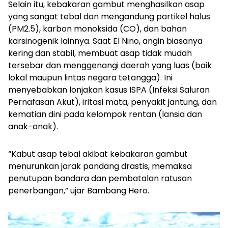
Selain itu, kebakaran gambut menghasilkan asap
yang sangat tebal dan mengandung partikel halus
(PM2.5), karbon monoksida (CO), dan bahan
karsinogenik lainnya. Saat El Nino, angin biasanya
kering dan stabil, membuat asap tidak mudah
tersebar dan menggenangi daerah yang luas (baik
lokal maupun lintas negara tetangga). Ini
menyebabkan lonjakan kasus ISPA (Infeksi Saluran
Pernafasan Akut), iritasi mata, penyakit jantung, dan
kematian dini pada kelompok rentan (lansia dan
anak-anak).
“Kabut asap tebal akibat kebakaran gambut
menurunkan jarak pandang drastis, memaksa
penutupan bandara dan pembatalan ratusan
penerbangan,” ujar Bambang Hero.