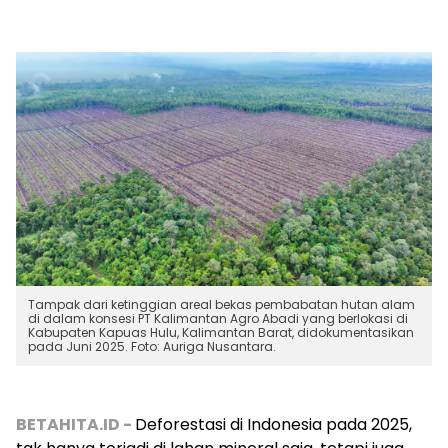
Tampak dari ketinggian areal bekas pembabatan hutan alam
di dalam konsesi PT Kalimantan Agro Abadi yang berlokasi di
Kabupaten Kapuas Hulu, Kalimantan Barat, didokumentasikan
pada Juni 2025. Foto: Auriga Nusantara.
BETAHITA.ID -
Deforestasi di Indonesia pada 2025,