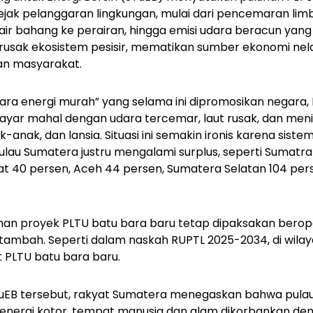
jejak pelanggaran lingkungan, mulai dari pencemaran li
ir bahang ke perairan, hingga emisi udara beracun yan
sak ekosistem pesisir, mematikan sumber ekonomi nela
n masyarakat.
ara energi murah” yang selama ini dipromosikan negara,
ibayar mahal dengan udara tercemar, laut rusak, dan me
nak, dan lansia. Situasi ini semakin ironis karena sistem 
ulau Sumatera justru mengalami surplus, seperti Sumatra
at 40 persen, Aceh 44 persen, Sumatera Selatan 104 per
n proyek PLTU batu bara baru tetap dipaksakan berop
itambah. Seperti dalam naskah RUPTL 2025-2034, di wila
 PLTU batu bara baru.
TuEB tersebut, rakyat Sumatera menegaskan bahwa pulau i
l energi kotor, tempat manusia dan alam dikorbankan 