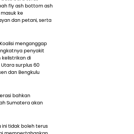
mbah
fly ash bottom ash
g masuk ke
yan dan petani, serta
 Koalisi menganggap
ningkatnya penyakit
kelistrikan di
 Utara surplus 60
sen dan Bengkulu
erasi bahkan
yah Sumatera akan
ni tidak boleh terus
demi mempertahankan