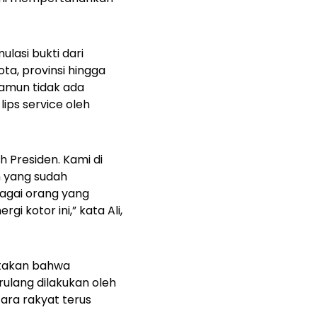
lasi bukti dari
ta, provinsi hingga
 namun tidak ada
t
lips service
oleh
h Presiden. Kami di
n yang sudah
bagai orang yang
 kotor ini,” kata Ali,
takan bahwa
ulang dilakukan oleh
ara rakyat terus