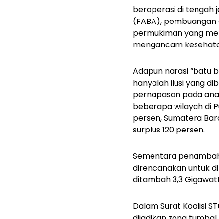
beroperasi di tengah 
(FABA), pembuangan a
permukiman yang meru
mengancam kesehata
Adapun narasi “batu b
hanyalah ilusi yang d
pernapasan pada anak-a
beberapa wilayah di P
persen, Sumatera Bar
surplus 120 persen.
Sementara penambaha
direncanakan untuk d
ditambah 3,3 Gigawatt
Dalam Surat Koalisi S
dijadikan zona tumba