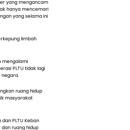
eter yang mengancam
idak hanya mencemari
angan yang selama ini
terkepung limbah
an mengalami
asi PLTU tidak lagi
 negara.
ingkan ruang hidup
ilik masyarakat
im dan PLTU Keban
 dan ruang hidup