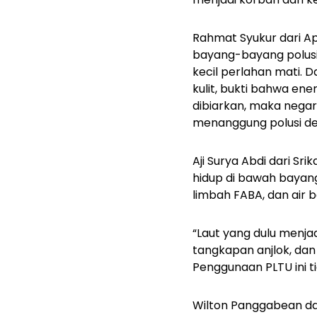
Rahmat Syukur dari A
bayang-bayang polusi
kecil perlahan mati. D
kulit, bukti bahwa ene
dibiarkan, maka nega
menanggung polusi dem
Aji Surya Abdi dari Sr
hidup di bawah bayan
limbah FABA, dan air 
“Laut yang dulu menjad
tangkapan anjlok, dan
Penggunaan PLTU ini tid
Wilton Panggabean dar