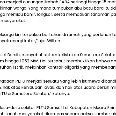
a menjadi gunungan limbah FABA setinggi hingga 15 m
kiman warga. Yang mana tumpukan abu batu bara itu t
 juga memicu banjir, longsor, serta mematikan tanaman p
 masyarakat.
keluarga kini terpaksa bertahan di rumah yang perlahan 
ek energi kotor,” ujar Wilton.
sel Bersih, menyebut sistem kelistrikan Sumatera Selat
m hingga 1.052 MW. Hal tersebut membuktikan bahwa oper
uhan listrik, melainkan kontrak oligarki yang membebani
adaan PLTU menjadi sesuatu yang lebih istimewa diband
h, hak atas kehidupan layak, dan hak atas udara bersih m
TU di Sumatera Selatan,” katanya.
 desa-desa sekitar PLTU Sumsel 1 di Kabupaten Muara En
t, tanah masyarakat dirampas secara paksa, sumber air