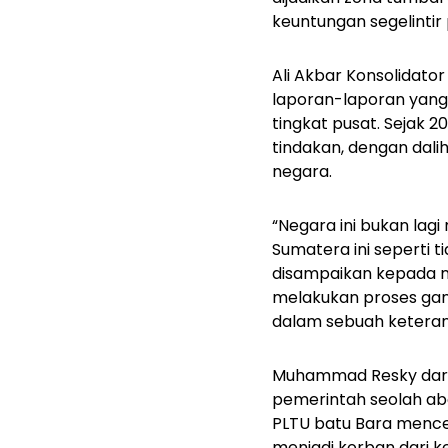
keuntungan segelintir 
Ali Akbar Konsolidato
laporan-laporan yang 
tingkat pusat. Sejak 2
tindakan, dengan dali
negara.
“Negara ini bukan lagi
Sumatera ini seperti 
disampaikan kepada ne
melakukan proses gangg
dalam sebuah keterang
Muhammad Resky dari
pemerintah seolah aba
PLTU batu Bara mence
menjadi korban dari k