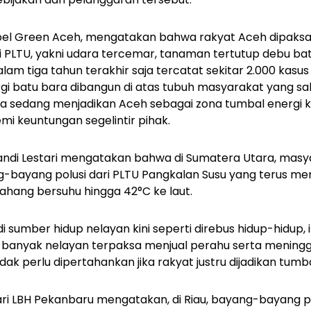
pel Green Aceh, mengatakan bahwa rakyat Aceh dipaksa
 PLTU, yakni udara tercemar, tanaman tertutup debu bat
alam tiga tahun terakhir saja tercatat sekitar 2.000 kasus
rgi batu bara dibangun di atas tubuh masyarakat yang sakit.
ra sedang menjadikan Aceh sebagai zona tumbal energi k
i keuntungan segelintir pihak.
ikandi Lestari mengatakan bahwa di Sumatera Utara, masyar
g-bayang polusi dari PLTU Pangkalan Susu yang terus me
bahang bersuhu hingga 42°C ke laut.
i sumber hidup nelayan kini seperti direbus hidup-hidup, 
 banyak nelayan terpaksa menjual perahu serta meningg
ak perlu dipertahankan jika rakyat justru dijadikan tumbal
i LBH Pekanbaru mengatakan, di Riau, bayang-bayang po