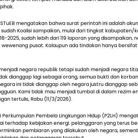
pihak.
r STuEB mengatakan bahwa surat perintah ini adalah akumu
sudah Koalisi sampaikan, mulai dari tingkat kabupaten/ko
018-2025, sudah lebih dari 119 laporan yang disampaikan,
h wewenang pusat. Kalaupun ada tindakan hanya bersifa
 menjadi negara republik tetapi sudah menjadi negara tita
tidak dianggap lagi sebagai orang, semua bukti dan korba
gara ini tidak dianggap oleh negara justru dianggap se
uan. Kami tidak mau menjadi tumbal di dalam rezim energi
an tertulis, Rabu (11/3/2026).
 Perkumpulan Pembela Lingkungan Hidup (P2LH) menga
i terhadap kebijakan energi. pelanggaran yang terus ber
rminkan pembiaran yang dilakukan oleh negara, sement
ebijakan dan pelanggaran tersebut.