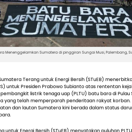
a Menenggelamkan Sumatera di pinggiran Sungai Musi, Palembang, Sumat
 Sumatera Terang untuk Energi Bersih (STuEB) menerbitka
S) untuk Presiden Prabowo Subianto atas rententan keja
pembangkit listrik tenaga uap (PLTU) batu bara di Pula
a yang telah memperparah penderitaan rakyat korban. D
tan dan lautan Sumatera kini berada dalam status darur
 bara.
ng untuk Energi Bersih (STuEB) menyatakan puluhan PLTU