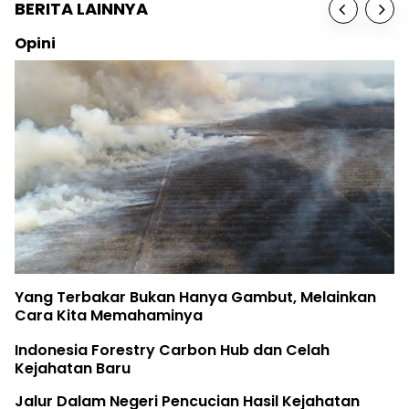
BERITA LAINNYA
Sosok
Birute Galdikas, I
kan Hanya Gambut, Melainkan
The Earth Belongs
aminya
Rifya Melawan Ra
ry Carbon Hub dan Celah
Fatur Meronda Bel
i Pencucian Hasil Kejahatan