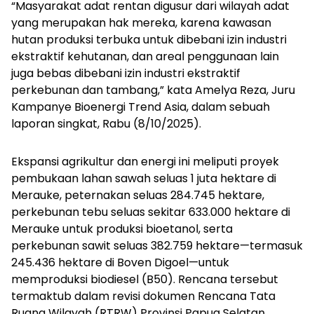
“Masyarakat adat rentan digusur dari wilayah adat
yang merupakan hak mereka, karena kawasan
hutan produksi terbuka untuk dibebani izin industri
ekstraktif kehutanan, dan areal penggunaan lain
juga bebas dibebani izin industri ekstraktif
perkebunan dan tambang,” kata Amelya Reza, Juru
Kampanye Bioenergi Trend Asia, dalam sebuah
laporan singkat, Rabu (8/10/2025).
Ekspansi agrikultur dan energi ini meliputi proyek
pembukaan lahan sawah seluas 1 juta hektare di
Merauke, peternakan seluas 284.745 hektare,
perkebunan tebu seluas sekitar 633.000 hektare di
Merauke untuk produksi bioetanol, serta
perkebunan sawit seluas 382.759 hektare—termasuk
245.436 hektare di Boven Digoel—untuk
memproduksi biodiesel (B50). Rencana tersebut
termaktub dalam revisi dokumen Rencana Tata
Ruang Wilayah (RTRW) Provinsi Papua Selatan.