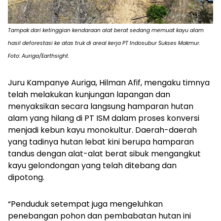
Tampak dari ketinggian kendaraan alat berat sedang memuat kayu alam
hasil deforestasi ke atas truk di areal kerja PT Indosubur Sukses Makmur.
Foto: Auriga/Earthsight.
Juru Kampanye Auriga, Hilman Afif, mengaku timnya
telah melakukan kunjungan lapangan dan
menyaksikan secara langsung hamparan hutan
alam yang hilang di PT ISM dalam proses konversi
menjadi kebun kayu monokultur. Daerah-daerah
yang tadinya hutan lebat kini berupa hamparan
tandus dengan alat-alat berat sibuk mengangkut
kayu gelondongan yang telah ditebang dan
dipotong.
“Penduduk setempat juga mengeluhkan
penebangan pohon dan pembabatan hutan ini