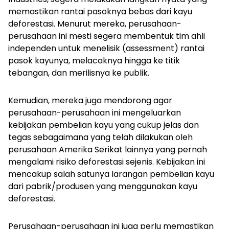
memastikan rantai pasoknya bebas dari kayu
deforestasi. Menurut mereka, perusahaan-
perusahaan ini mesti segera membentuk tim ahli
independen untuk menelisik
(assessment)
rantai
pasok kayunya, melacaknya hingga ke titik
tebangan, dan merilisnya ke publik.
Kemudian, mereka juga mendorong agar
perusahaan-perusahaan ini mengeluarkan
kebijakan pembelian kayu yang cukup jelas dan
tegas sebagaimana yang telah dilakukan oleh
perusahaan Amerika Serikat lainnya yang pernah
mengalami risiko deforestasi sejenis. Kebijakan ini
mencakup salah satunya larangan pembelian kayu
dari pabrik/produsen yang menggunakan kayu
deforestasi.
Perusahaan-perusahaan ini juga perlu memastikan