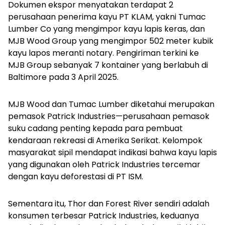
Dokumen ekspor menyatakan terdapat 2
perusahaan penerima kayu PT KLAM, yakni Tumac
Lumber Co yang mengimpor kayu lapis keras, dan
MJB Wood Group yang mengimpor 502 meter kubik
kayu lapos meranti notary. Pengiriman terkini ke
MJB Group sebanyak 7 kontainer yang berlabuh di
Baltimore pada 3 April 2025.
MJB Wood dan Tumac Lumber diketahui merupakan
pemasok Patrick Industries—perusahaan pemasok
suku cadang penting kepada para pembuat
kendaraan rekreasi di Amerika Serikat. Kelompok
masyarakat sipil mendapat indikasi bahwa kayu lapis
yang digunakan oleh Patrick Industries tercemar
dengan kayu deforestasi di PT ISM.
Sementara itu, Thor dan Forest River sendiri adalah
konsumen terbesar Patrick Industries, keduanya