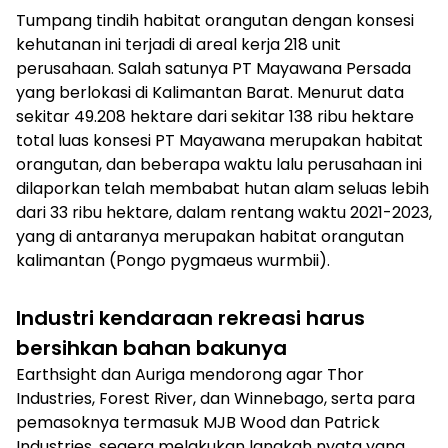
Tumpang tindih habitat orangutan dengan konsesi
kehutanan ini terjadi di areal kerja 218 unit
perusahaan. Salah satunya PT Mayawana Persada
yang berlokasi di Kalimantan Barat. Menurut data
sekitar 49.208 hektare dari sekitar 138 ribu hektare
total luas konsesi PT Mayawana merupakan habitat
orangutan, dan beberapa waktu lalu perusahaan ini
dilaporkan telah membabat hutan alam seluas lebih
dari 33 ribu hektare, dalam rentang waktu 2021-2023,
yang di antaranya merupakan habitat orangutan
kalimantan (
Pongo pygmaeus wurmbii
).
Industri kendaraan rekreasi harus
bersihkan bahan bakunya
Earthsight dan Auriga mendorong agar Thor
Industries, Forest River, dan Winnebago, serta para
pemasoknya termasuk MJB Wood dan Patrick
Industries, segera melakukan langkah nyata yang