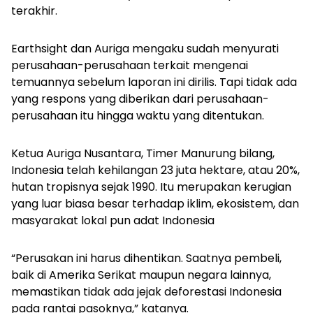
terakhir.
Earthsight dan Auriga mengaku sudah menyurati
perusahaan-perusahaan terkait mengenai
temuannya sebelum laporan ini dirilis. Tapi tidak ada
yang respons yang diberikan dari perusahaan-
perusahaan itu hingga waktu yang ditentukan.
Ketua Auriga Nusantara, Timer Manurung bilang,
Indonesia telah kehilangan 23 juta hektare, atau 20%,
hutan tropisnya sejak 1990. Itu merupakan kerugian
yang luar biasa besar terhadap iklim, ekosistem, dan
masyarakat lokal pun adat Indonesia
“Perusakan ini harus dihentikan. Saatnya pembeli,
baik di Amerika Serikat maupun negara lainnya,
memastikan tidak ada jejak deforestasi Indonesia
pada rantai pasoknya,” katanya.