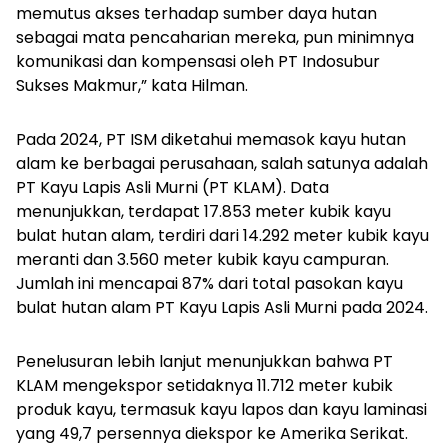
memutus akses terhadap sumber daya hutan
sebagai mata pencaharian mereka, pun minimnya
komunikasi dan kompensasi oleh PT Indosubur
Sukses Makmur,” kata Hilman.
Pada 2024, PT ISM diketahui memasok kayu hutan
alam ke berbagai perusahaan, salah satunya adalah
PT Kayu Lapis Asli Murni (PT KLAM). Data
menunjukkan, terdapat 17.853 meter kubik kayu
bulat hutan alam, terdiri dari 14.292 meter kubik kayu
meranti dan 3.560 meter kubik kayu campuran.
Jumlah ini mencapai 87% dari total pasokan kayu
bulat hutan alam PT Kayu Lapis Asli Murni pada 2024.
Penelusuran lebih lanjut menunjukkan bahwa PT
KLAM mengekspor setidaknya 11.712 meter kubik
produk kayu, termasuk kayu lapos dan kayu laminasi
yang 49,7 persennya diekspor ke Amerika Serikat.