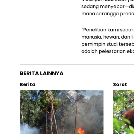
sedang menyebar—didu
mana serangga predato
“Penelitian kami sec
manusia, hewan, dan 
pemimpin studi terseb
adalah pelestarian e
BERITA LAINNYA
Berita
Sorot