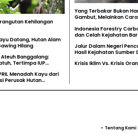
Yang Terbakar Bukan Ha
Gambut, Melainkan Cara 
Orangutan Kehilangan
Memahaminya
Indonesia Forestry Carb
dan Celah Kejahatan Bar
ayu Datang, Hutan Alam
Gawing Hilang
Jalur Dalam Negeri Penc
Hasil Kejahatan Sumber
 Ateuh Banggalang:
Alam
tuh, Tertimpa IUP
Krisis Iklim Vs. Krisis Or
g
PRIL Menadah Kayu dari
si Perusak Hutan
tan
Tentang Kami