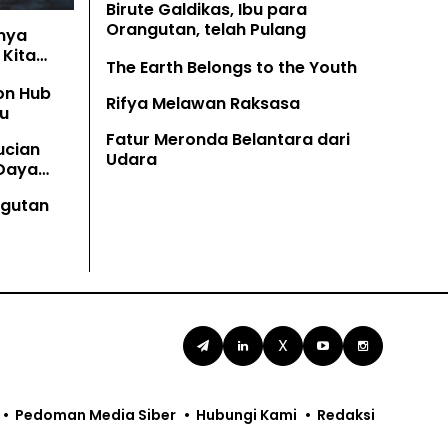
Birute Galdikas, Ibu para
Orangutan, telah Pulang
nya
Kita
The Earth Belongs to the Youth
on Hub
Rifya Melawan Raksasa
u
Fatur Meronda Belantara dari
ucian
Udara
 Daya
angutan
X
Pedoman Media Siber
Hubungi Kami
Redaksi