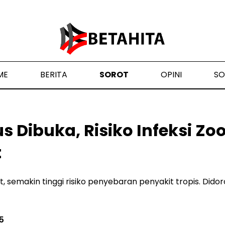
ME
BERITA
SOROT
OPINI
SO
s Dibuka, Risiko Infeksi Zo
t
t, semakin tinggi risiko penyebaran penyakit tropis. Didoro
5