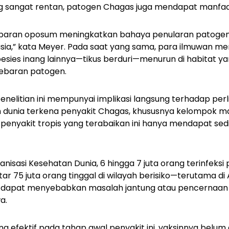
sangat rentan, patogen Chagas juga mendapat manfaat d
baran oposum meningkatkan bahaya penularan patogen
usia,” kata Meyer. Pada saat yang sama, para ilmuwan 
sies inang lainnya—tikus berduri—menurun di habitat yan
ebaran patogen.
penelitian ini mempunyai implikasi langsung terhadap per
uh dunia terkena penyakit Chagas, khususnya kelompok ma
 penyakit tropis yang terabaikan ini hanya mendapat sedi
isasi Kesehatan Dunia, 6 hingga 7 juta orang terinfeksi 
tar 75 juta orang tinggal di wilayah berisiko—terutama di 
i ini dapat menyebabkan masalah jantung atau pencernaan
a.
 efektif pada tahap awal penyakit ini, vaksinnya belum ad