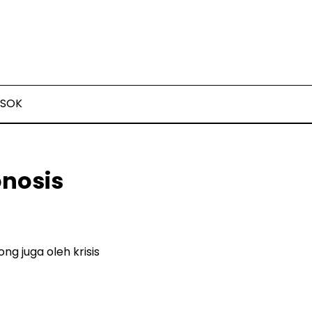
SOK
onosis
ng juga oleh krisis