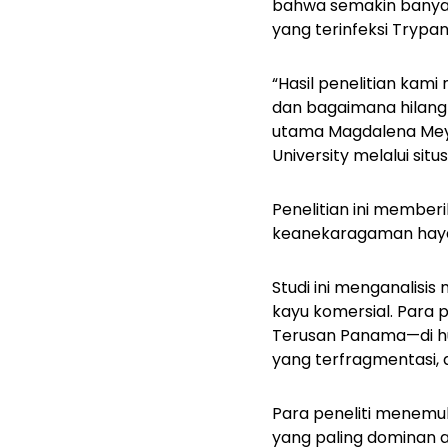
bahwa semakin banyak
yang terinfeksi
Trypan
“Hasil penelitian ka
dan bagaimana hilang
utama Magdalena Meyer
University melalui situs
Penelitian ini membe
keanekaragaman hayat
Studi ini menganalisis
kayu komersial.
Para p
Terusan Panama—di hut
yang terfragmentasi, d
Para peneliti menemuk
yang paling dominan