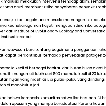
 manusia melakukan intervensi terhadap alam, semaki
osoma cruzi
, membuat risiko penyebaran penyakit tropi
mi menunjukkan bagaimana manusia memengaruhi keanek
nya keanekaragaman hayati mengubah dinamika patogen
 dari Institute of Evolutionary Ecology and Conversati
 institusi tersebut.
rikan wawasan baru tentang bagaimana penggunaan lah
i dapat berkontribusi terhadap penyebaran patogen zo
 mamalia kecil di berbagai habitat: dari hutan hujan alam
eneliti mengamati lebih dari 800 mamalia kecil di 23 lokasi
an hujan yang masih asli, di pulau-pulau yang dilindungi
an di monokultur jati.
an bahwa komposisi komunitas satwa liar berubah. Di ha
 adalah oposum yang mampu beradaptasi. Karena hewan