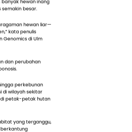
n banyak hewan inang
s semakin besar.
aragaman hewan liar—
,” kata penulis
on Genomics di Ulm
an dan perubahan
onosis.
i hingga perkebunan
 di wilayah sekitar
, di petak-petak hutan
bitat yang terganggu,
 berkantung