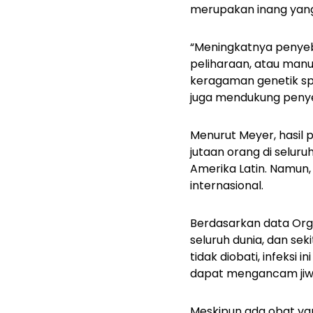
merupakan inang yang 
“Meningkatnya penye
peliharaan, atau man
keragaman genetik spe
juga mendukung peny
Menurut Meyer, hasil 
jutaan orang di selur
Amerika Latin. Namun,
internasional.
Berdasarkan data Organ
seluruh dunia, dan seki
tidak diobati, infeks
dapat mengancam jiw
Meskipun ada obat yang