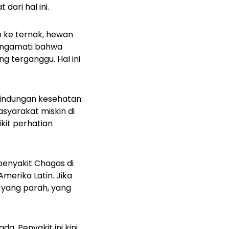
ari hal ini.
 ke ternak, hewan
mengamati bahwa
g terganggu. Hal ini
lindungan kesehatan:
syarakat miskin di
kit perhatian
penyakit Chagas di
Amerika Latin. Jika
 yang parah, yang
a. Penyakit ini kini