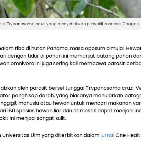
arasit Trypanosoma cruzi, yang menyebabkan penyakit zoonosis Chagas.
alam tiba di hutan Panama, masa oposum dimulai. Hewa
ri dengan tidur di pohon ini memanjat batang pohon dan
Hewan omnivora ini juga sering kali membawa parasit be
abkan oleh parasit bersel tunggal
Trypanosoma cruzi
. 
tor penghisap darah, yang biasanya menularkan patogen
enggigit manusia atau hewan untuk mencari makanan y
dari 180 spesies hewan liar dan domestik dapat menjadi in
t ini menjadi sangat sulit.
h Universitas Ulm yang diterbitkan dalam
jurnal
One Healt