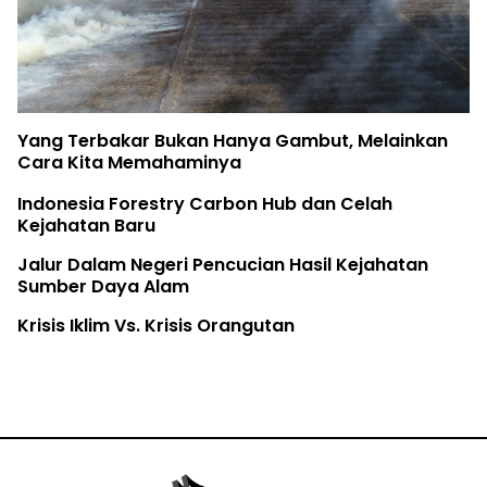
Birute Galdikas, Ibu para Orangutan, tela
ainkan
The Earth Belongs to the Youth
Rifya Melawan Raksasa
h
Fatur Meronda Belantara dari Udara
hatan