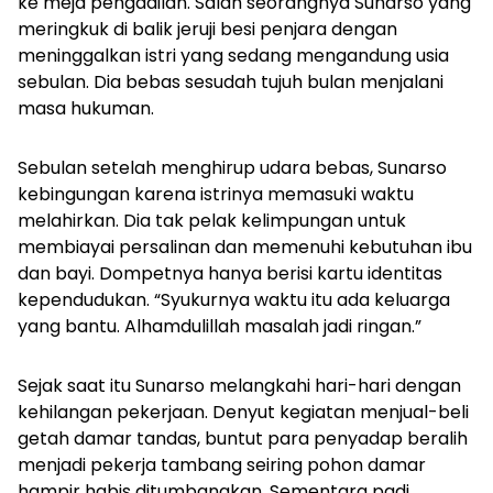
ke meja pengadilan. Salah seorangnya Sunarso yang
meringkuk di balik jeruji besi penjara dengan
meninggalkan istri yang sedang mengandung usia
sebulan. Dia bebas sesudah tujuh bulan menjalani
masa hukuman.
Sebulan setelah menghirup udara bebas, Sunarso
kebingungan karena istrinya memasuki waktu
melahirkan. Dia tak pelak kelimpungan untuk
membiayai persalinan dan memenuhi kebutuhan ibu
dan bayi. Dompetnya hanya berisi kartu identitas
kependudukan. “Syukurnya waktu itu ada keluarga
yang bantu. Alhamdulillah masalah jadi ringan.”
Sejak saat itu Sunarso melangkahi hari-hari dengan
kehilangan pekerjaan. Denyut kegiatan menjual-beli
getah damar tandas, buntut para penyadap beralih
menjadi pekerja tambang seiring pohon damar
hampir habis ditumbangkan. Sementara padi