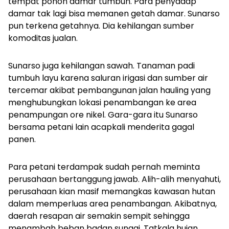
tempat pohon damar tumbuh. Para penyadap
damar tak lagi bisa memanen getah damar. Sunarso
pun terkena getahnya. Dia kehilangan sumber
komoditas jualan.
Sunarso juga kehilangan sawah. Tanaman padi
tumbuh layu karena saluran irigasi dan sumber air
tercemar akibat pembangunan jalan hauling yang
menghubungkan lokasi penambangan ke area
penampungan ore nikel. Gara-gara itu Sunarso
bersama petani lain acapkali menderita gagal
panen.
Para petani terdampak sudah pernah meminta
perusahaan bertanggung jawab. Alih-alih menyahuti,
perusahaan kian masif memangkas kawasan hutan
dalam memperluas area penambangan. Akibatnya,
daerah resapan air semakin sempit sehingga
menambah beban badan sungai. Tatkala hujan