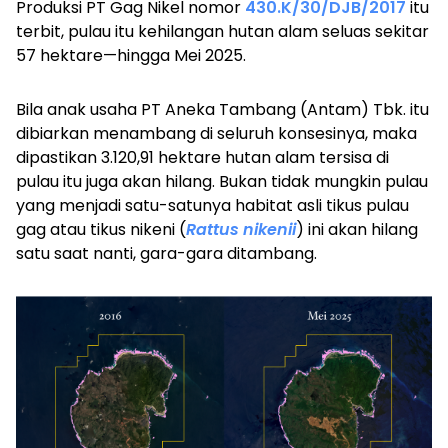
Produksi PT Gag Nikel nomor
430.K/30/DJB/2017
itu
terbit, pulau itu kehilangan hutan alam seluas sekitar
57 hektare—hingga Mei 2025.
Bila anak usaha PT Aneka Tambang (Antam) Tbk. itu
dibiarkan menambang di seluruh konsesinya, maka
dipastikan 3.120,91 hektare hutan alam tersisa di
pulau itu juga akan hilang. Bukan tidak mungkin pulau
yang menjadi satu-satunya habitat asli tikus pulau
gag atau tikus nikeni (
Rattus nikenii
) ini akan hilang
satu saat nanti, gara-gara ditambang.