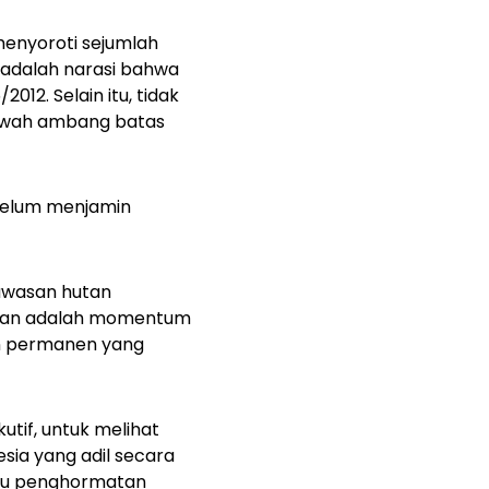
 menyoroti sejumlah
a adalah narasi bahwa
12. Selain itu, tidak
bawah ambang batas
 belum menjamin
awasan hutan
hutanan adalah momentum
tan permanen yang
tif, untuk melihat
ia yang adil secara
aru penghormatan