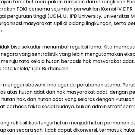
l kajian tersebut merupakan rumusan dari serangkaian Fo
arakan FDKI bersama sejumlah perwakilan Komisi IV DPR
i perguruan tinggi (UGM, UI, IPB University, Universitas 
rganisasi masyarakat sipil di bidang lingkungan, serta p
5.
 tidak bisa sekadar menambal regulasi lama. Kita memb
 negara yang sentralistik yang lebih mengutamakan ekspl
 menuju tata kelola hutan berbasis hak masyarakat adat, 
s tata kelola,” ujar Burhanudin.
DKI menggarisbawahi lima agenda perubahan utama. Per
gas atas hutan adat dan hak masyarakat adat, dengan p
 hutan hak, dan hutan adat yang selaras dengan Putusan
t berbasis fakta sosial budaya, bukan administratif sem
ng reklasifikasi fungsi hutan menjadi hutan permanen d
pkan secara sah, tidak dapat dikonversi, termasuk hut