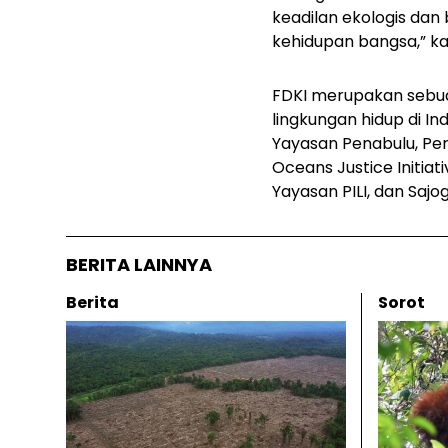
keadilan ekologis da
kehidupan bangsa,” ka
FDKI merupakan sebuah
lingkungan hidup di In
Yayasan Penabulu, Per
Oceans Justice Initiat
Yayasan PILI, dan Sajogj
BERITA LAINNYA
Berita
Sorot