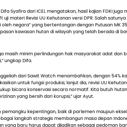
ifa Syafira dari ICEL mengatakan, hasil kajian FDKI juga
 uji materi Revisi UU Kehutanan versi DPR. Salah satuny
i oleh negara” yang bertentangan dengan Putusan MK 35/20
asan kawasan hutan di wilayah yang telah berada di 
juga masih minim perlindungan hak masyarakat adat dan
,” ungkap Difa.
Enggeliah dari Sawit Watch menambahkan, dengan 54% k
lokasikan untuk fungsi produksi, lanjut dia, revisi UU Ke
 cukup bicara konservasi secara normatif. Kita butuh hu
rizinan yang bersih dari korupsi,” ujar Ayut.
 pemangku kepentingan, baik di parlemen maupun ekseku
sebagai langkah strategis membangun masa depan Indones
nan yang baru harus dapat dijadikan sebagai pedoman b