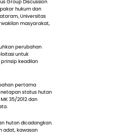
cus Group Discussion
, pakar hukum dan
Mataram, Universitas
erwakilan masyarakat,
utuhkan perubahan
oitasi untuk
prinsip keadilan
ubahan pertama
enetapan status hutan
 MK 35/2012 dan
ata.
an hutan dicadangkan.
an adat, kawasan