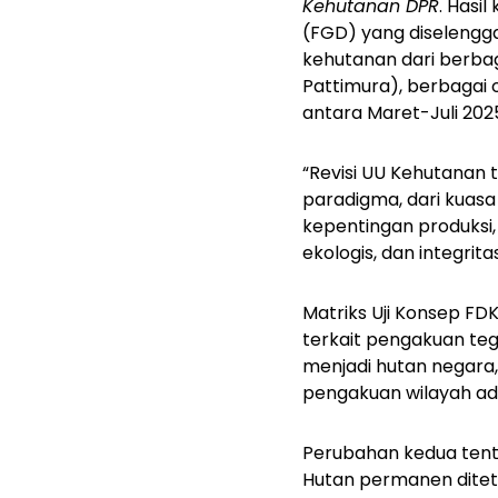
Kehutanan
DPR
. Hasi
(FGD) yang diselengg
kehutanan dari berbaga
Pattimura), berbagai o
antara Maret-Juli 202
“Revisi UU Kehutanan
paradigma, dari kuasa
kepentingan produksi,
ekologis, dan integrita
Matriks Uji Konsep F
terkait pengakuan te
menjadi hutan negara,
pengakuan wilayah ada
Perubahan kedua tenta
Hutan permanen diteta