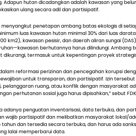
ung. Adapun hutan dicadangkan adalah kawasan yang belu
asikan ulang secara adil dan partisipatif.
 menyangkut penetapan ambang batas ekologis di setiap
nimum luas kawasan hutan minimal 30% dari luas daratan
.000 km2), kawasan pesisir, dan daerah aliran sungai (DA
uhan—kawasan berhutannya harus dilindungi. Ambang bat
t dikurangi, termasuk untuk kepentingan proyek strategi
dalam reformasi perizinan dan pencegahan korupsi de
ewajiban untuk transparan, dan partisipatif. Izin tersebut 
si, pelanggaran ruang, atau konflik dengan masyarakat ad
ngan perhutanan sosial juga harus dipisahkan,” sebut FDK
 adanya penguatan inventarisasi, data terbuka, dan parti
tan wajib partisipatif dan melibatkan masyarakat lokal/a
p tahun dan tersedia secara terbuka, dan harus ada sanksi
ang lalai memperbarui data.