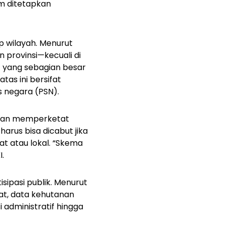
m ditetapkan
 wilayah. Menurut
 provinsi—kecuali di
S) yang sebagian besar
as ini bersifat
s negara (PSN).
ngan memperketat
harus bisa dicabut jika
at atau lokal. “Skema
I.
sipasi publik. Menurut
dat, data kehutanan
 administratif hingga