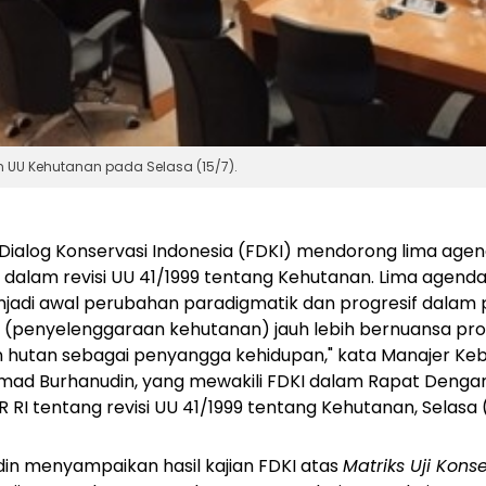
UU Kehutanan pada Selasa (15/7).
Dialog Konservasi Indonesia (FDKI) mendorong lima agend
 dalam revisi UU 41/1999 tentang Kehutanan. Lima agenda 
jadi awal perubahan paradigmatik dan progresif dalam
i (penyelenggaraan kehutanan) jauh lebih bernuansa prod
n hutan sebagai penyangga kehidupan," kata Manajer Keb
mad Burhanudin, yang mewakili FDKI dalam Rapat Deng
R RI tentang revisi UU 41/1999 tentang Kehutanan, Selasa
in menyampaikan hasil kajian FDKI atas
Matriks Uji Kons