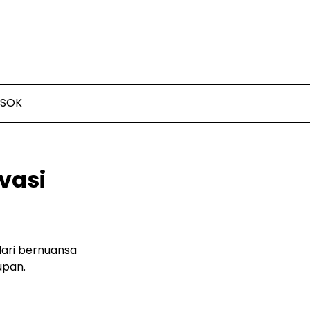
SOK
vasi
ari bernuansa
upan.