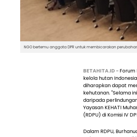
NGO bertemu anggota DPR untuk membicarakan perubahan 
BETAHITA.ID -
Forum 
kelola hutan Indonesia
diharapkan dapat men
kehutanan. "Selama in
daripada perlindunga
Yayasan KEHATI Muha
(RDPU) di Komisi IV DP
Dalam RDPU, Burhanud