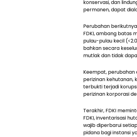
konservasi, dan lind
permanen, dapat dialok
Perubahan berikutnya
FDKI, ambang batas mi
pulau-pulau kecil (<2
bahkan secara keselur
mutlak dan tidak dapa
Keempat, perubahan 
perizinan kehutanan, k
terbukti terjadi korup
perizinan korporasi de
Terakhir, FDKI meminta
FDKI, inventarisasi hu
wajib diperbarui setia
pidana bagi instansi y