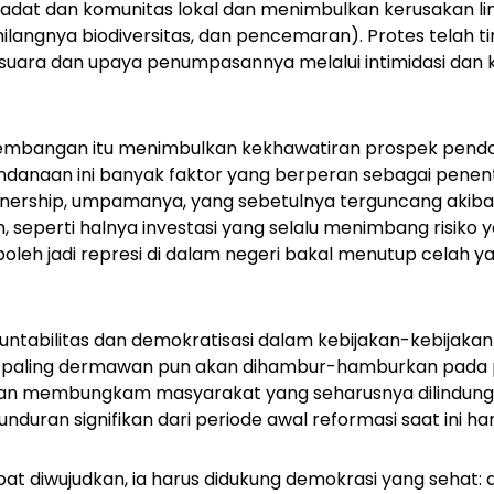
adat dan komunitas lokal dan menimbulkan kerusakan l
langnya biodiversitas, dan pencemaran). Protes telah 
uara dan upaya penumpasannya melalui intimidasi dan 
bangan itu menimbulkan kekhawatiran prospek pendan
ndanaan ini banyak faktor yang berperan sebagai penent
rtnership, umpamanya, yang sebetulnya terguncang akiba
n, seperti halnya investasi yang selalu menimbang risiko
t boleh jadi represi di dalam negeri bakal menutup celah
tabilitas dan demokratisasi dalam kebijakan-kebijakan
g paling dermawan pun akan dihambur-hamburkan pada
an membungkam masyarakat yang seharusnya dilindungi. 
uran signifikan dari periode awal reformasi saat ini har
pat diwujudkan, ia harus didukung demokrasi yang sehat: d