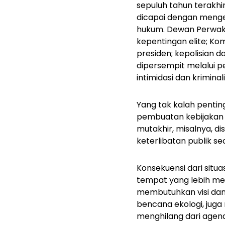
sepuluh tahun terakhir
dicapai dengan meng
hukum. Dewan Perwakil
kepentingan elite; Ko
presiden; kepolisian d
dipersempit melalui p
intimidasi dan kriminal
Yang tak kalah pentin
pembuatan kebijakan 
mutakhir, misalnya, d
keterlibatan publik se
Konsekuensi dari situa
tempat yang lebih men
membutuhkan visi dan
bencana ekologi, juga
menghilang dari agend