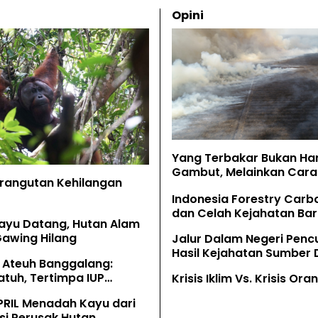
Opini
Yang Terbakar Bukan Ha
Gambut, Melainkan Cara 
Orangutan Kehilangan
Memahaminya
Indonesia Forestry Carb
dan Celah Kejahatan Bar
ayu Datang, Hutan Alam
Gawing Hilang
Jalur Dalam Negeri Penc
Hasil Kejahatan Sumber
 Ateuh Banggalang:
Alam
tuh, Tertimpa IUP
Krisis Iklim Vs. Krisis Or
g
PRIL Menadah Kayu dari
si Perusak Hutan