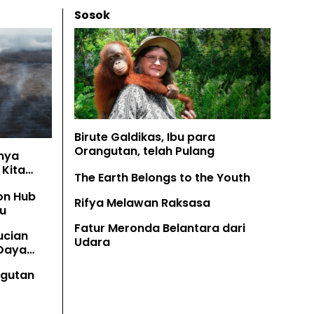
Sosok
Birute Galdikas, Ibu para
Orangutan, telah Pulang
nya
Kita
The Earth Belongs to the Youth
on Hub
Rifya Melawan Raksasa
u
Fatur Meronda Belantara dari
ucian
Udara
 Daya
angutan