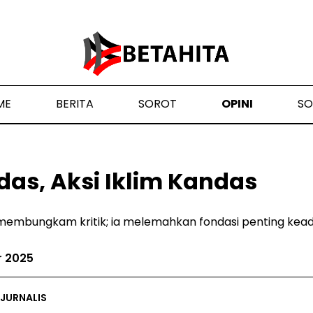
ME
BERITA
SOROT
OPINI
SO
ndas, Aksi Iklim Kandas
embungkam kritik; ia melemahkan fondasi penting keadil
r 2025
 JURNALIS