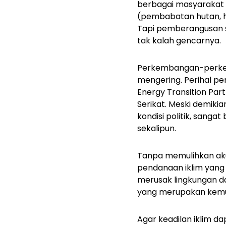
berbagai masyarakat 
(pembabatan hutan, hi
Tapi pemberangusan s
tak kalah gencarnya.
Perkembangan-perkem
mengering. Perihal pe
Energy Transition Pa
Serikat. Meski demikia
kondisi politik, sanga
sekalipun.
Tanpa memulihkan akun
pendanaan iklim yan
merusak lingkungan d
yang merupakan kemund
Agar keadilan iklim da