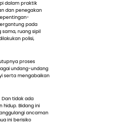
api dalam praktik
an dan penegakan
kepentingan-
 bergantung pada
 sama, ruang sipil
akukan polisi,
tutupnya proses
bagai undang-undang
nyi serta mengabaikan
. Dan tidak ada
hidup. Bidang ini
enanggulangi ancaman
 ini berisiko