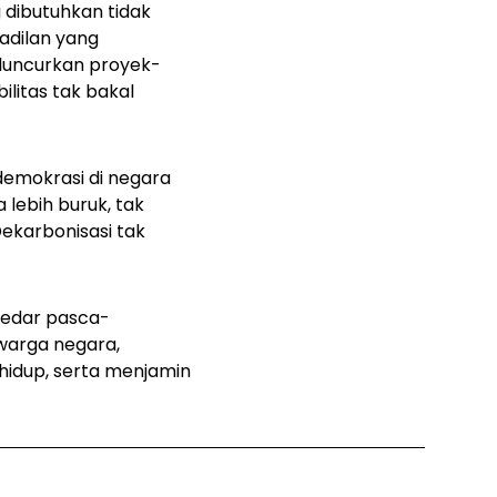
g dibutuhkan tidak
adilan yang
eluncurkan proyek-
litas tak bakal
demokrasi di negara
lebih buruk, tak
Dekarbonisasi tak
redar pasca-
warga negara,
hidup, serta menjamin