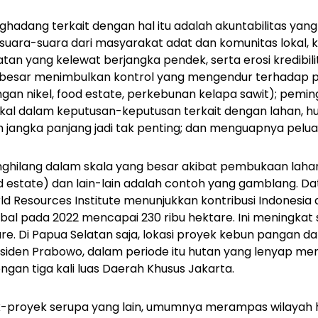
nghadang terkait dengan hal itu adalah akuntabilitas ya
ara-suara dari masyarakat adat dan komunitas lokal, k
tan yang kelewat berjangka pendek, serta erosi kredibilit
 besar menimbulkan kontrol yang mengendur terhadap 
gan nikel,
food estate
, perkebunan kelapa sawit); pemi
kal dalam keputusan-keputusan terkait dengan lahan, huta
m jangka panjang jadi tak penting; dan menguapnya pelu
hilang dalam skala yang besar akibat pembukaan laha
d estate
) dan lain-lain adalah contoh yang gamblang. D
rld Resources Institute menunjukkan kontribusi Indonesia
global pada 2022 mencapai 230 ribu hektare. Ini meningka
are. Di Papua Selatan saja, lokasi proyek kebun pangan d
iden Prabowo, dalam periode itu hutan yang lenyap men
ngan tiga kali luas Daerah Khusus Jakarta.
yek-proyek serupa yang lain, umumnya merampas wilayah 