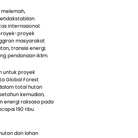
ng melemah,
etidakstabilan
as internasional.
proyek-proyek
nggiran masyarakat
n, transisi energi;
ang pendanaan iklim.
n untuk proyek
ata
Global Forest
 dalam total hutan
t setahun kemudian,
an energi raksasa pada
capai 190 ribu
hutan dan lahan