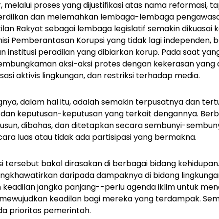
, melalui proses yang dijustifikasi atas nama reformasi, t
erdilkan dan melemahkan lembaga-lembaga pengawas
an Rakyat sebagai lembaga legislatif semakin dikuasai 
misi Pemberantasan Korupsi yang tidak lagi independen,
an institusi peradilan yang dibiarkan korup. Pada saat yang
embungkaman aksi-aksi protes dengan kekerasan yang dil
isasi aktivis lingkungan, dan restriksi terhadap media.
gnya, dalam hal itu, adalah semakin terpusatnya dan ter
dan keputusan-keputusan yang terkait dengannya. Ber
isusun, dibahas, dan ditetapkan secara sembunyi-sembu
cara luas atau tidak ada partisipasi yang bermakna.
si tersebut bakal dirasakan di berbagai bidang kehidupan
gkhawatirkan daripada dampaknya di bidang lingkungan 
 keadilan jangka panjang--perlu agenda iklim untuk m
 mewujudkan keadilan bagi mereka yang terdampak. Semua
a prioritas pemerintah.