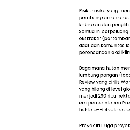
Risiko-risiko yang me
pembungkaman atas su
kebijakan dan pengliha
Semua ini berpeluang
ekstraktif (pertamban
adat dan komunitas lo
perencanaan aksi ikli
Bagaimana hutan meng
lumbung pangan (
foo
Review
yang dirilis Wo
yang hilang di level 
menjadi 290 ribu hekt
era pemerintahan Pres
hektare--ini setara de
Proyek itu, juga pro