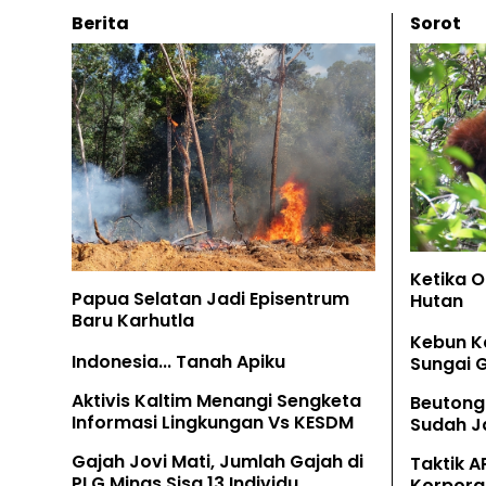
Berita
Sorot
Ketika 
Papua Selatan Jadi Episentrum
Hutan
Baru Karhutla
Kebun K
Indonesia... Tanah Apiku
Sungai 
Aktivis Kaltim Menangi Sengketa
Beutong
Informasi Lingkungan Vs KESDM
Sudah Ja
Tamban
Gajah Jovi Mati, Jumlah Gajah di
Taktik A
PLG Minas Sisa 13 Individu
Korpora