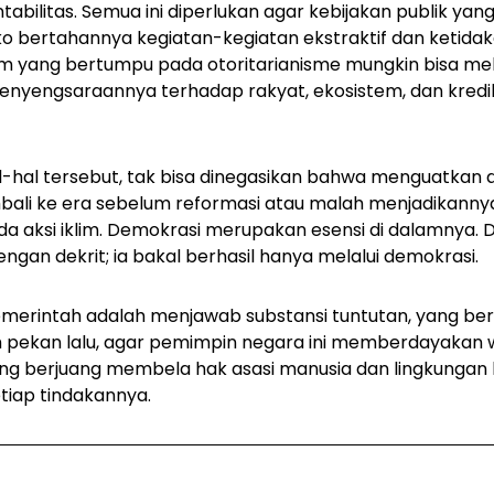
tabilitas. Semua ini diperlukan agar kebijakan publik yan
o bertahannya kegiatan-kegiatan ekstraktif dan ketidak
lim yang bertumpu pada otoritarianisme mungkin bisa m
penyengsaraannya terhadap rakyat, ekosistem, dan kredibi
l-hal tersebut, tak bisa dinegasikan bahwa menguatkan 
ali ke era sebelum reformasi atau malah menjadikannya 
da aksi iklim. Demokrasi merupakan esensi di dalamnya. 
engan dekrit; ia bakal berhasil hanya melalui demokrasi.
pemerintah adalah menjawab substansi tuntutan, yang be
 pekan lalu, agar pemimpin negara ini memberdayakan 
ng berjuang membela hak asasi manusia dan lingkungan 
etiap tindakannya.