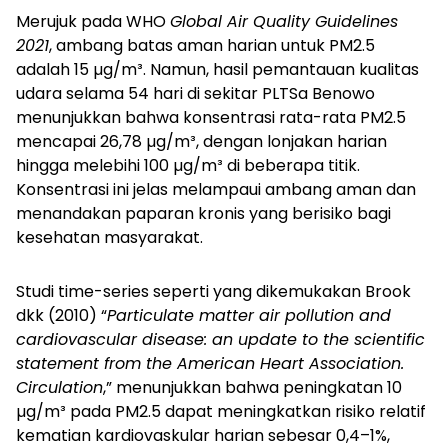
Merujuk pada WHO
Global Air Quality Guidelines
2021
, ambang batas aman harian untuk PM2.5
adalah 15 µg/m³. Namun, hasil pemantauan kualitas
udara selama 54 hari di sekitar PLTSa Benowo
menunjukkan bahwa konsentrasi rata-rata PM2.5
mencapai 26,78 µg/m³, dengan lonjakan harian
hingga melebihi 100 µg/m³ di beberapa titik.
Konsentrasi ini jelas melampaui ambang aman dan
menandakan paparan kronis yang berisiko bagi
kesehatan masyarakat.
Studi time-series seperti yang dikemukakan Brook
dkk (2010) “
Particulate matter air pollution and
cardiovascular disease: an update to the scientific
statement from the American Heart Association.
Circulation
,” menunjukkan bahwa peningkatan 10
µg/m³ pada PM2.5 dapat meningkatkan risiko relatif
kematian kardiovaskular harian sebesar 0,4–1%,