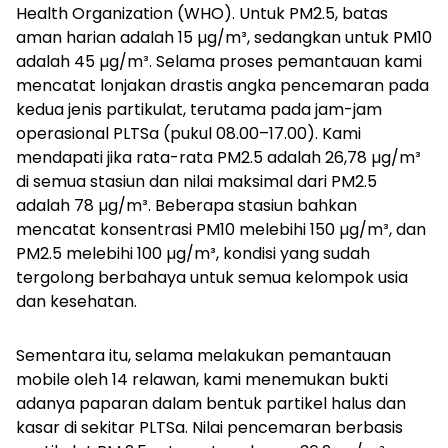
Health Organization (WHO). Untuk PM2.5, batas
aman harian adalah 15 µg/m³, sedangkan untuk PM10
adalah 45 µg/m³. Selama proses pemantauan kami
mencatat lonjakan drastis angka pencemaran pada
kedua jenis partikulat, terutama pada jam-jam
operasional PLTSa (pukul 08.00–17.00). Kami
mendapati jika rata-rata PM2.5 adalah 26,78 µg/m³
di semua stasiun dan nilai maksimal dari PM2.5
adalah 78 µg/m³. Beberapa stasiun bahkan
mencatat konsentrasi PM10 melebihi 150 µg/m³, dan
PM2.5 melebihi 100 µg/m³, kondisi yang sudah
tergolong berbahaya untuk semua kelompok usia
dan kesehatan.
Sementara itu, selama melakukan pemantauan
mobile oleh 14 relawan, kami menemukan bukti
adanya paparan dalam bentuk partikel halus dan
kasar di sekitar PLTSa. Nilai pencemaran berbasis