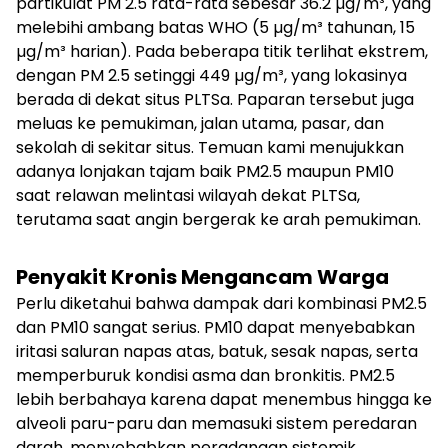
partikulat PM 2.5 rata-rata sebesar 36.2 µg/m³, yang
melebihi ambang batas WHO (5 µg/m³ tahunan, 15
µg/m³ harian). Pada beberapa titik terlihat ekstrem,
dengan PM 2.5 setinggi 449 µg/m³, yang lokasinya
berada di dekat situs PLTSa. Paparan tersebut juga
meluas ke pemukiman, jalan utama, pasar, dan
sekolah di sekitar situs. Temuan kami menujukkan
adanya lonjakan tajam baik PM2.5 maupun PM10
saat relawan melintasi wilayah dekat PLTSa,
terutama saat angin bergerak ke arah pemukiman.
Penyakit Kronis Mengancam Warga
Perlu diketahui bahwa dampak dari kombinasi PM2.5
dan PM10 sangat serius. PM10 dapat menyebabkan
iritasi saluran napas atas, batuk, sesak napas, serta
memperburuk kondisi asma dan bronkitis. PM2.5
lebih berbahaya karena dapat menembus hingga ke
alveoli paru-paru dan memasuki sistem peredaran
darah, menyebabkan peradangan sistemik,