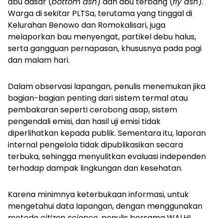
abu dasar (
bottom ash
) dan abu terbang (
fly ash
).
Warga di sekitar PLTSa, terutama yang tinggal di
Kelurahan Benowo dan Romokalisari, juga
melaporkan bau menyengat, partikel debu halus,
serta gangguan pernapasan, khususnya pada pagi
dan malam hari.
Dalam observasi lapangan, penulis menemukan jika
bagian-bagian penting dari sistem termal atau
pembakaran seperti cerobong asap, sistem
pengendali emisi, dan hasil uji emisi tidak
diperlihatkan kepada publik. Sementara itu, laporan
internal pengelola tidak dipublikasikan secara
terbuka, sehingga menyulitkan evaluasi independen
terhadap dampak lingkungan dan kesehatan.
Karena minimnya keterbukaan informasi, untuk
mengetahui data lapangan, dengan menggunakan
metode
citizen science
, penulis bersama WALHI