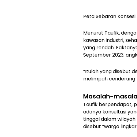
Peta Sebaran Konsesi 
Menurut Taufik, deng
kawasan industri, seh
yang rendah. Faktanya
September 2023, angka 
“Itulah yang disebut 
melimpah cenderung m
Masalah-masala
Taufik berpendapat, 
adanya konsultasi y
tinggal dalam wilayah
disebut “warga lingka