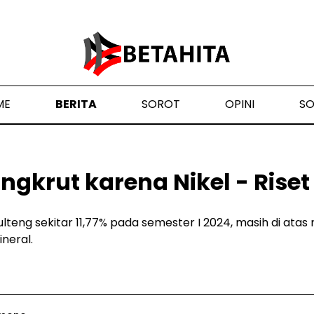
ME
BERITA
SOROT
OPINI
S
ngkrut karena Nikel - Rise
lteng sekitar 11,77% pada semester I 2024, masih di atas 
neral.