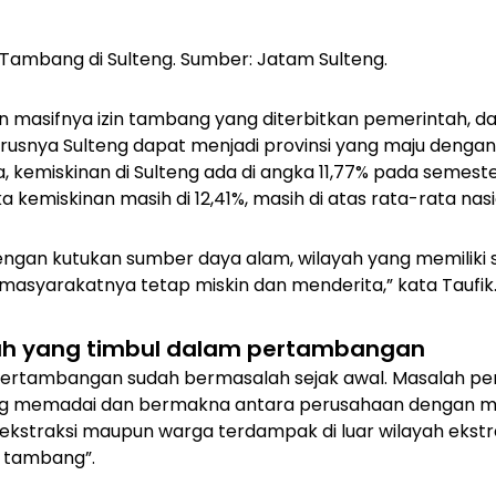
Tambang di Sulteng. Sumber: Jatam Sulteng.
an masifnya izin tambang yang diterbitkan pemerintah, 
arusnya Sulteng dapat menjadi provinsi yang maju dengan
, kemiskinan di Sulteng ada di angka 11,77% pada semeste
kemiskinan masih di 12,41%, masih di atas rata-rata nasi
dengan kutukan sumber daya alam, wilayah yang memilik
asyarakatnya tetap miskin dan menderita,” kata Taufik
h yang timbul dalam pertambangan
pertambangan sudah bermasalah sejak awal. Masalah pe
ang memadai dan bermakna antara perusahaan dengan m
 ekstraksi maupun warga terdampak di luar wilayah ekstr
r tambang”.