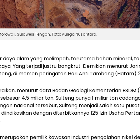
rowali, Sulawesi Tengah. Foto: Auriga Nusantara.
 daya alam yang melimpah, terutama bahan mineral, t
kaya. Yang terjadi justru bangkrut. Demikian menurut Jar
eng, di momen peringatan Hari Anti Tambang (Hatam) 2
aikan, menurut data Badan Geologi Kementerian ESDM (2
 sebesar 4,5 miliar ton. Sulteng punya 1 miliar ton cadang
ngan nasional tersebut, Sulteng menjadi salah satu pusat
iindikasikan dengan diterbitkannya 125 Izin Usaha Per
.
uga merupakan pemilik kawasan industri pengolahan nike