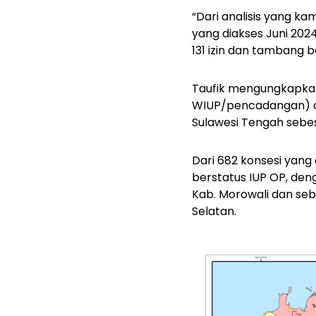
“Dari analisis yang k
yang diakses Juni 2024
131 izin dan tambang ba
Taufik mengungkapkan,
WIUP/pencadangan) ad
Sulawesi Tengah sebesa
Dari 682 konsesi yang
berstatus IUP OP, den
Kab. Morowali dan seb
Selatan.