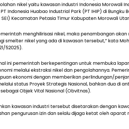
lahan nikel yaitu kawasan industri Indonesia Morowali Indu
T Indonesia Huabao Industrial Park (PT IHIP) di Bungku B
T SEI) Kecamatan Petasia Timur Kabupaten Morowali Utar
erintah menghilirisasi nikel, maka penambangan akan m
i smelter nikel yang ada di kawasan tersebut,” kata Moh.
21/52025).
 hal ini pemerintah berkepentingan untuk membuka lapa
onomi melalui ekstraksi nikel dan pengolahannya. Pemer
puan ekonomi dengan memberikan perlindungan/penja
 melalui status Proyek Strategis Nasional, bahkan dua di a
 sebagai Objek Vital Nasional (Obvitnas).
an kawasan industri tersebut disetarakan dengan kawasa
 pengurusan izin dan selalu dijaga ketat oleh aparat ne