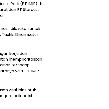
stri Park (PT IMIP) di
arat dan PT Stardust
a.
asif dilakukan untuk
 Taufik, Dinamisator
ngan kerja dan
intah memprioritaskan
minan terhadap
ntaranya yaitu PT IMIP
n vital lain untuk
gara baik polisi