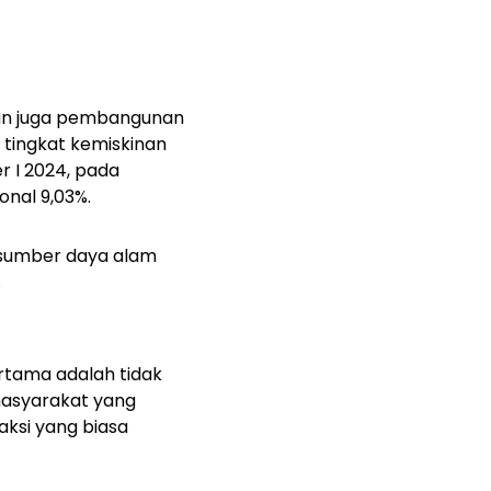
dan juga pembangunan
 tingkat kemiskinan
r I 2024, pada
onal 9,03%.
i sumber daya alam
.
rtama adalah tidak
asyarakat yang
aksi yang biasa