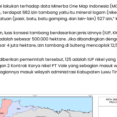
ami lakukan terhadap data Minerba One Map Indonesia (M
, terdapat 682 izin tambang yaitu itu mineral logam (nike
tuan (pasir, batu, batu gamping, dan lain-lain) 527 izin,”
 luas konsesi tambang berdasarkan jenis izinnya (IUP, KK
alah sebesar 500.000 hektare. Jika dibandingkan denga
r 4 juta hektare, izin tambang di Sulteng mencaplok 12,5
 diberikan pemerintah tersebut, 125 adalah IUP nikel ya
gan 2 Kontrak Karya nikel PT Vale yang sebagian masuk wi
agiannya masuk wilayah administrasi Kabupaten Luwu Timu