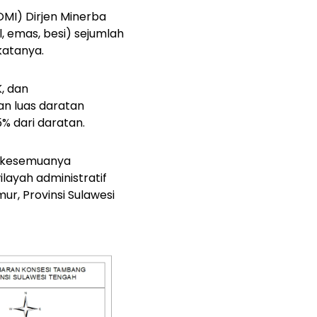
OMI) Dirjen Minerba
l, emas, besi) sejumlah
 katanya.
, dan
n luas daratan
% dari daratan.
ng kesemuanya
layah administratif
r, Provinsi Sulawesi