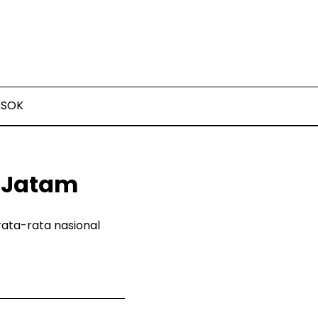
OSOK
t Jatam
rata-rata nasional