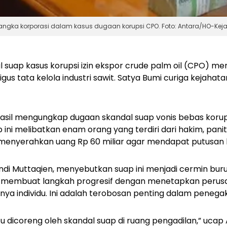
angka korporasi dalam kasus dugaan korupsi CPO. Foto: Antara/HO-Ke
 suap kasus korupsi izin ekspor crude palm oil (CPO) me
gus tata kelola industri sawit. Satya Bumi curiga kejahata
asil mengungkap dugaan skandal suap vonis bebas korup
 ini melibatkan enam orang yang terdiri dari hakim, pani
menyerahkan uang Rp 60 miliar agar mendapat putusan 
ndi Muttaqien, menyebutkan suap ini menjadi cermin buruk
ah membuat langkah progresif dengan menetapkan perus
ya individu. Ini adalah terobosan penting dalam peneg
tu dicoreng oleh skandal suap di ruang pengadilan,” ucap