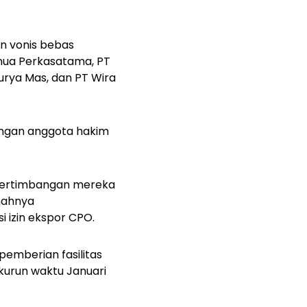
an vonis bebas
enua Perkasatama, PT
surya Mas, dan PT Wira
dengan anggota hakim
 pertimbangan mereka
emahnya
 izin ekspor CPO.
pemberian fasilitas
kurun waktu Januari