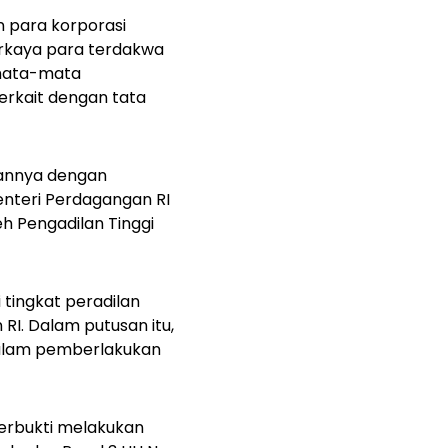
 para korporasi
rkaya para terdakwa
emata-mata
erkait dengan tata
gannya dengan
enteri Perdagangan RI
h Pengadilan Tinggi
 tingkat peradilan
I. Dalam putusan itu,
dalam pemberlakukan
erbukti melakukan