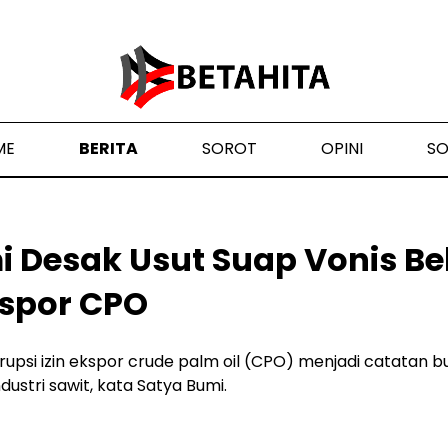
ME
BERITA
SOROT
OPINI
S
i Desak Usut Suap Vonis B
kspor CPO
rupsi izin ekspor crude palm oil (CPO) menjadi catatan b
ndustri sawit, kata Satya Bumi.