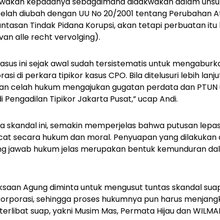
wakan kepadanya sebagaimana didakwakan dalam unsur
telah diubah dengan UU No 20/2001 tentang Perubahan A
ntasan Tindak Pidana Korupsi, akan tetapi perbuatan it
van alle recht vervolging).
asus ini sejak awal sudah tersistematis untuk mengaburk
si di perkara tipikor kasus CPO. Bila ditelusuri lebih lan
n celah hukum mengajukan gugatan perdata dan PTUN
i Pengadilan Tipikor Jakarta Pusat,” ucap Andi.
 skandal ini, semakin memperjelas bahwa putusan lepas
acat secara hukum dan moral. Penyuapan yang dilakuk
ung jawab hukum jelas merupakan bentuk kemunduran da
saan Agung diminta untuk mengusut tuntas skandal suap 
 korporasi, sehingga proses hukumnya pun harus menjang
 terlibat suap, yakni Musim Mas, Permata Hijau dan WILMA