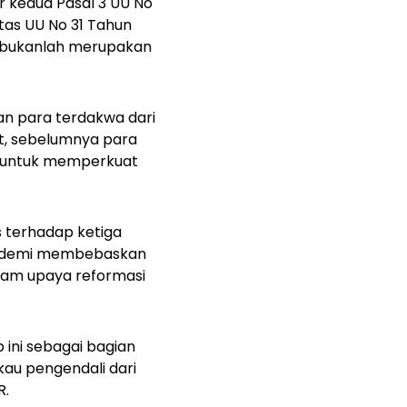
 kedua Pasal 3 UU No
tas UU No 31 Tahun
u bukanlah merupakan
an para terdakwa dari
jut, sebelumnya para
 untuk memperkuat
 terhadap ketiga
an demi membebaskan
lam upaya reformasi
ini sebagai bagian
kau pengendali dari
R.