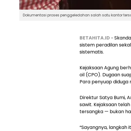
Dokumentasi proses penggeledahan salah satu kantor ters
BETAHITA.ID -
Skandal
sistem peradilan sekali
sistematis.
Kejaksaan Agung berh
oil (CPO). Dugaan suap
Para penyuap diduga 
Direktur Satya Bumi, A
sawit. Kejaksaan tel
tersangka — bukan han
“Sayangnya, langkah i