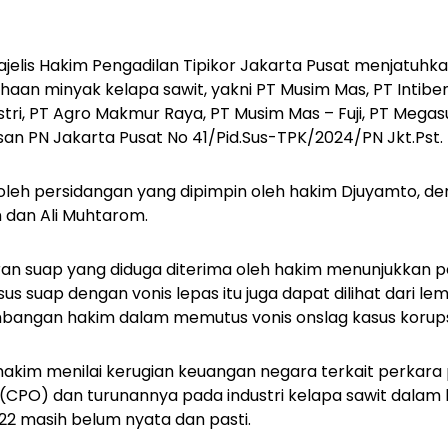
ajelis Hakim Pengadilan Tipikor Jakarta Pusat menjatuhk
haan minyak kelapa sawit, yakni PT Musim Mas, PT Intib
ustri, PT Agro Makmur Raya, PT Musim Mas – Fuji, PT Mega
usan PN Jakarta Pusat No 41/Pid.Sus-TPK/2024/PN Jkt.Pst.
n oleh persidangan yang dipimpin oleh hakim Djuyamto, 
n dan Ali Muhtarom.
ran suap yang diduga diterima oleh hakim menunjukkan
us suap dengan vonis lepas itu juga dapat dilihat dari l
angan hakim dalam memutus vonis onslag kasus korupsi
hakim menilai kerugian keuangan negara terkait perkara 
 (CPO) dan turunannya pada industri kelapa sawit dalam 
22 masih belum nyata dan pasti.