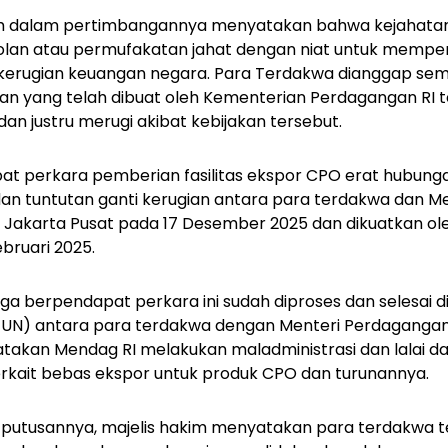
Hakim dalam pertimbangannya menyatakan bahwa kejahatan
lan atau permufakatan jahat dengan niat untuk mempe
kerugian keuangan negara. Para Terdakwa dianggap s
n yang telah dibuat oleh Kementerian Perdagangan RI t
an justru merugi akibat kebijakan tersebut.
at perkara pemberian fasilitas ekspor CPO erat hubun
dan tuntutan ganti kerugian antara para terdakwa dan M
 Jakarta Pusat pada 17 Desember 2025 dan dikuatkan ole
bruari 2025.
uga berpendapat perkara ini sudah diproses dan selesai di
TUN) antara para terdakwa dengan Menteri Perdagangan R
akan Mendag RI melakukan maladministrasi dan lalai 
rkait bebas ekspor untuk produk CPO dan turunannya.
putusannya, majelis hakim menyatakan para terdakwa t