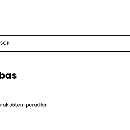
OSOK
ebas
uruk sistem peradilan