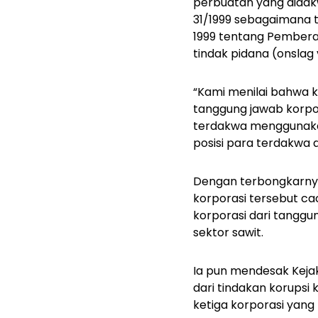
perbuatan yang didak
31/1999 sebagaimana 
1999 tentang Pembera
tindak pidana (onslag 
“Kami menilai bahwa k
tanggung jawab korpora
terdakwa menggunaka
posisi para terdakwa d
Dengan terbongkarnya
korporasi tersebut c
korporasi dari tangg
sektor sawit.
Ia pun mendesak Kejak
dari tindakan korupsi
ketiga korporasi yang