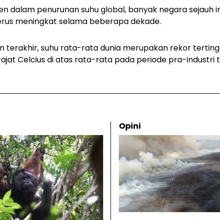
n dalam penurunan suhu global, banyak negara sejauh i
 terus meningkat selama beberapa dekade.
n terakhir, suhu rata-rata dunia merupakan rekor tertin
rajat Celcius di atas rata-rata pada periode pra-industri t
Opini