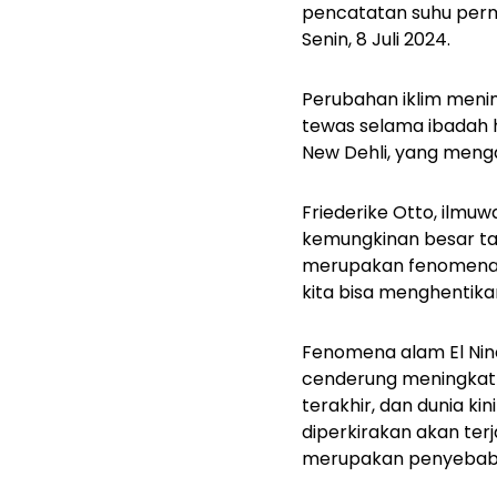
pencatatan suhu permu
Senin, 8 Juli 2024.
Perubahan iklim menim
tewas selama ibadah h
New Dehli, yang meng
Friederike Otto, ilmu
kemungkinan besar tah
merupakan fenomena al
kita bisa menghentika
Fenomena alam El Nin
cenderung meningkatk
terakhir, dan dunia ki
diperkirakan akan ter
merupakan penyebab 