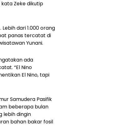
kata Zeke dikutip
Lebih dari 1.000 orang
bat panas tercatat di
wisatawan Yunani.
mengatakan ada
tat. “El Nino
ntikan El Nino, tapi
mur Samudera Pasifik
lam beberapa bulan
 lebih dingin
ran bahan bakar fosil