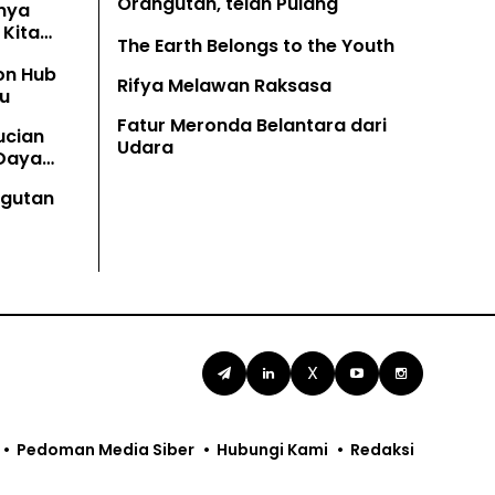
Orangutan, telah Pulang
nya
Kita
The Earth Belongs to the Youth
on Hub
Rifya Melawan Raksasa
u
Fatur Meronda Belantara dari
ucian
Udara
 Daya
angutan
X
Pedoman Media Siber
Hubungi Kami
Redaksi