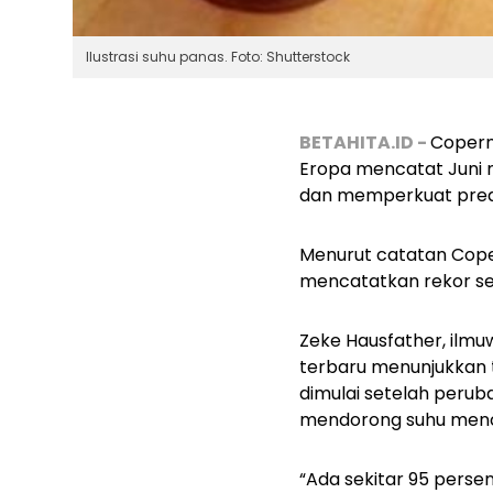
Ilustrasi suhu panas. Foto: Shutterstock
BETAHITA.ID -
Copern
Eropa mencatat Juni m
dan memperkuat predik
Menurut catatan Coper
mencatatkan rekor sel
Zeke Hausfather, ilmuwa
terbaru menunjukkan 
dimulai setelah perub
mendorong suhu mencap
“Ada sekitar 95 pers