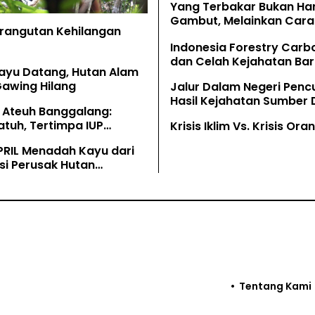
Yang Terbakar Bukan Ha
Gambut, Melainkan Cara 
Orangutan Kehilangan
Memahaminya
Indonesia Forestry Carb
dan Celah Kejahatan Bar
ayu Datang, Hutan Alam
Gawing Hilang
Jalur Dalam Negeri Penc
Hasil Kejahatan Sumber
 Ateuh Banggalang:
Alam
tuh, Tertimpa IUP
Krisis Iklim Vs. Krisis Or
g
PRIL Menadah Kayu dari
si Perusak Hutan
tan
Tentang Kami