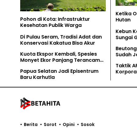
Ketika 
Pohon di Kota: Infrastruktur
Hutan
Kesehatan Publik Warga
Kebun K
Di Pulau Seram, Tradisi Adat dan
Sungai 
Konservasi Kakatua Bisa Akur
Beutong
Kuota Ekspor Kembali, Spesies
Sudah Ja
Monyet Ekor Panjang Terancam
Tamban
Taktik A
Lagi
Papua Selatan Jadi Episentrum
Korpora
Baru Karhutla
Kaliman
Berita
Sorot
Opini
Sosok