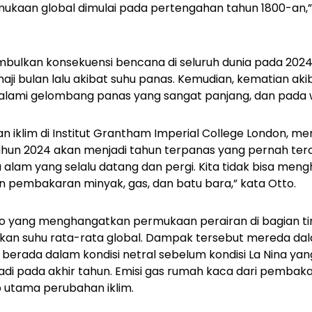
kaan global dimulai pada pertengahan tahun 1800-an,” 
bulkan konsekuensi bencana di seluruh dunia pada 2024. 
aji bulan lalu akibat suhu panas. Kemudian, kematian aki
alami gelombang panas yang sangat panjang, dan pada 
wan iklim di Institut Grantham Imperial College London, 
un 2024 akan menjadi tahun terpanas yang pernah terca
am yang selalu datang dan pergi. Kita tidak bisa menghe
n pembakaran minyak, gas, dan batu bara,” kata Otto.
o yang menghangatkan permukaan perairan di bagian ti
an suhu rata-rata global. Dampak tersebut mereda da
ni berada dalam kondisi netral sebelum kondisi La Nina yang
jadi pada akhir tahun. Emisi gas rumah kaca dari pembaka
utama perubahan iklim.