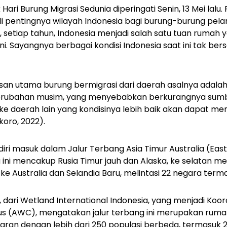
Hari Burung Migrasi Sedunia diperingati Senin, 13 Mei lalu. 
 pentingnya wilayah Indonesia bagi burung-burung pela
 setiap tahun, Indonesia menjadi salah satu tuan rumah y
ni. Sayangnya berbagai kondisi Indonesia saat ini tak ber
asan utama burung bermigrasi dari daerah asalnya adalah
perubahan musim, yang menyebabkan berkurangnya sum
e daerah lain yang kondisinya lebih baik akan dapat m
koro, 2022).
iri masuk dalam Jalur Terbang Asia Timur Australia (
East
g ini mencakup Rusia Timur jauh dan Alaska, ke selatan me
ke Australia dan Selandia Baru, melintasi 22 negara term
, dari Wetland International Indonesia, yang menjadi Koo
s (AWC), mengatakan jalur terbang ini merupakan rumah 
igran dengan lebih dari 250 populasi berbeda, termasuk 2