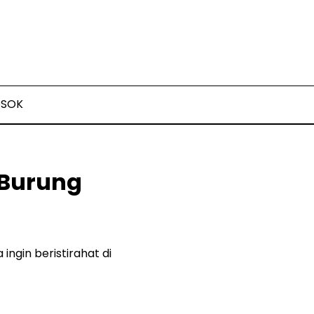
OSOK
 Burung
ngin beristirahat di