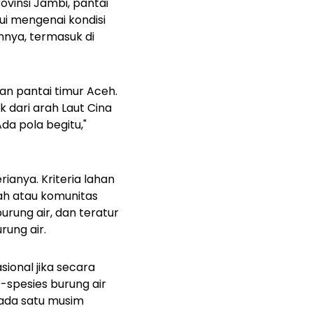
rovinsi Jambi, pantai
ui mengenai kondisi
nnya, termasuk di
an pantai timur Aceh.
k dari arah Laut Cina
da pola begitu,"
rianya. Kriteria lahan
ah atau komunitas
urung air, dan teratur
rung air.
ional jika secara
-spesies burung air
pada satu musim