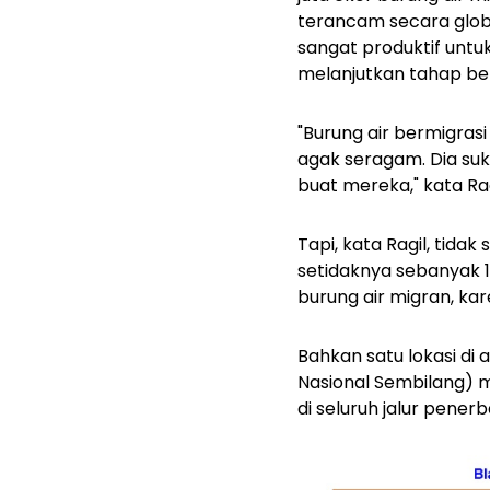
terancam secara globa
sangat produktif unt
melanjutkan tahap ber
"Burung air bermigras
agak seragam. Dia suk
buat mereka," kata Ragi
Tapi, kata Ragil, tidak
setidaknya sebanyak 16
burung air migran, ka
Bahkan satu lokasi d
Nasional Sembilang) 
di seluruh jalur pener