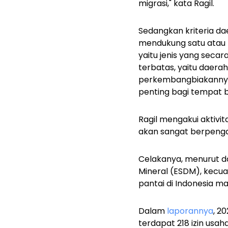
migrasi," kata Ragil.
Sedangkan kriteria da
mendukung satu atau l
yaitu jenis yang secar
terbatas, yaitu daera
perkembangbiakannya d
penting bagi tempat b
Ragil mengakui aktivita
akan sangat berpenga
Celakanya, menurut 
Mineral (ESDM), kecua
pantai di Indonesia 
Dalam
laporannya
, 2
terdapat 218 izin usa