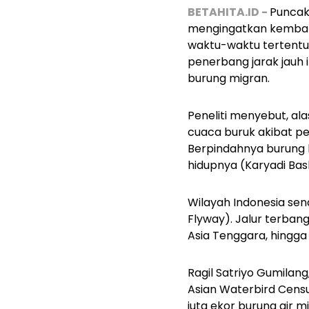
BETAHITA.ID -
Puncak 
mengingatkan kembali
waktu-waktu tertentu,
penerbang jarak jauh i
burung migran.
Peneliti menyebut, al
cuaca buruk akibat 
Berpindahnya burung k
hidupnya (Karyadi Bas
Wilayah Indonesia send
Flyway
). Jalur terban
Asia Tenggara, hingga 
Ragil Satriyo Gumilang
Asian Waterbird Censu
juta ekor burung air m