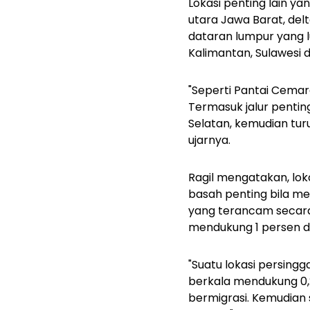
Lokasi penting lain yan
utara Jawa Barat, del
dataran lumpur yang l
Kalimantan, Sulawesi 
"Seperti Pantai Cemar
Termasuk jalur penting
Selatan, kemudian turu
ujarnya.
Ragil mengatakan, loka
basah penting bila m
yang terancam secara e
mendukung 1 persen dar
"Suatu lokasi persing
berkala mendukung 0,2
bermigrasi. Kemudian 