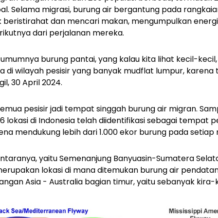
l. Selama migrasi, burung air bergantung pada rangkai
uk beristirahat dan mencari makan, mengumpulkan energi
ikutnya dari perjalanan mereka.
i umumnya burung pantai, yang kalau kita lihat kecil-kec
a di wilayah pesisir yang banyak
mudflat
lumpur, karena
l, 30 April 2024.
 semua pesisir jadi tempat singgah burung air migran. Sampa
 lokasi di Indonesia telah diidentifikasi sebagai tempat
rena mendukung lebih dari 1.000 ekor burung pada setiap
i antaranya, yaitu Semenanjung Banyuasin-Sumatera Sel
merupakan lokasi di mana ditemukan burung air pendata
bangan Asia - Australia bagian timur, yaitu sebanyak kira-k