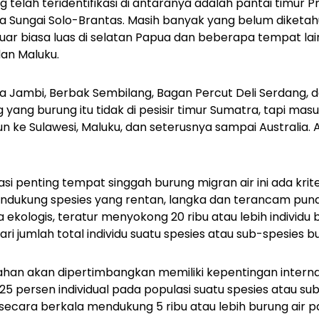
g telah teridentifikasi di antaranya adalah pantai timur P
ta Sungai Solo-Brantas. Masih banyak yang belum diketah
uar biasa luas di selatan Papua dan beberapa tempat lai
dan Maluku.
a Jambi, Berbak Sembilang, Bagan Percut Deli Serdang, d
 yang burung itu tidak di pesisir timur Sumatra, tapi masu
n ke Sulawesi, Maluku, dan seterusnya sampai Australia. A
si penting tempat singgah burung migran air ini ada krite
endukung spesies yang rentan, langka dan terancam pun
kologis, teratur menyokong 20 ribu atau lebih individu b
i jumlah total individu suatu spesies atau sub-spesies bu
gahan akan dipertimbangkan memiliki kepentingan internas
5 persen individual pada populasi suatu spesies atau sub
secara berkala mendukung 5 ribu atau lebih burung air 