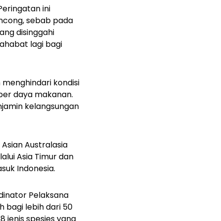
Peringatan ini
ncong, s
ebab pada
ang disinggahi
sahabat lagi bagi
 menghindari kondisi
ber daya makanan.
enjamin kelangsungan
 Asian Australasia
lalui Asia Timur dan
asuk Indonesia.
rdinator Pelaksana
bagi lebih dari 50
8 jenis spesies yang