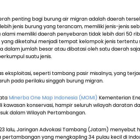
erah penting bagi burung air migran adalah daerah ters
ebih jenis burung yang terancam, memiliki jenis-jenis se
a alami memiliki daerah penyebaran tidak lebih dari 50 r
h yang diketahui menjadi tempat kelompok jenis tertentu
alam jumlah besar atau dibatasi oleh satu daerah saja,
erkumpul suatu jenis.
s eksploitasi, seperti tambang pasir misalnya, yang terjadi
ruh pada perilaku singgah burung migran.
data
Minerba One Map Indonesia (MOMI)
Kementerian Ene
li kawasan konservasi, hampir seluruh wilayah daratan da
masuk dalam Wilayah Pertambangan.
023 lalu, Jaringan Advokasi Tambang (Jatam) menyebut 
ha pertambangan yang mengkapling 34 pulau kecil di Indon