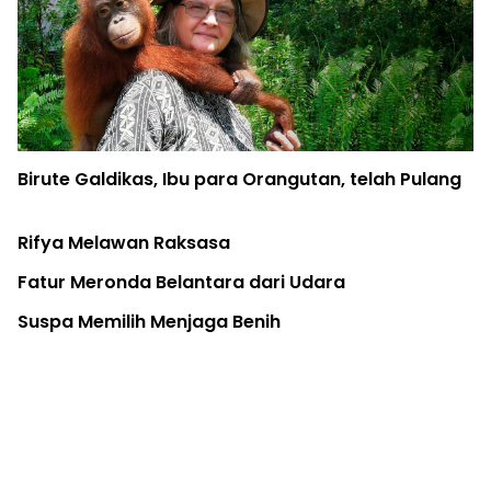
ute Galdikas, Ibu para Orangutan, telah Pulang
fya Melawan Raksasa
ur Meronda Belantara dari Udara
Poh
spa Memilih Menjaga Benih
Wa
Kuo
Pa
Pap
Ind