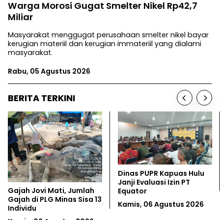
Warga Morosi Gugat Smelter Nikel Rp42,7
Miliar
Masyarakat menggugat perusahaan smelter nikel bayar
kerugian materiil dan kerugian immateriil yang dialami
masyarakat.
Rabu, 05 Agustus 2026
BERITA TERKINI
Dinas PUPR Kapuas Hulu
Janji Evaluasi Izin PT
Raja Ampat Be
, Jumlah
Equator
dari Tambang N
nas Sisa 13
Kamis, 06 Agustus 2026