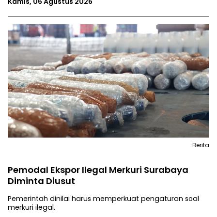
Kamis, 06 Agus
tus 2026
Berita
Pemodal Ekspor Ilegal Merkuri Surabaya
Diminta Diusut
Pemerintah dinilai harus memperkuat pengaturan soal
merkuri ilegal.