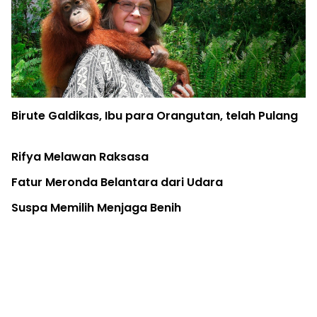
Pohon di Kota: Infrastruktur Kesehatan Publik
Warga
Kuota Ekspor Kembali, Spesies Monyet Ekor
Panjang Terancam Lagi
Papua Selatan Jadi Episentrum Baru Karhutla
Indonesia... Tanah Apiku