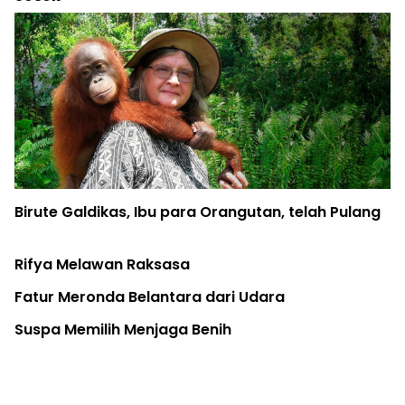
tan, telah Pulang
Gubernur Sulteng Digugat Gara
dari Smelter Nikel
Narasi Pembangkit Listrik Sam
Dinilai Menyesatkan
dara
Hutan Adat 'Ku Defeng Akrua' Mu
Sawit
Pohon di Kota: Infrastruktur Kes
Warga