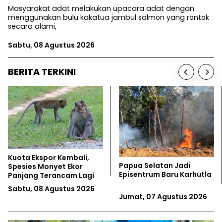
Masyarakat adat melakukan upacara adat dengan
menggunakan bulu kakatua jambul salmon yang rontok
secara alami,
Sabtu, 08 Agustus 2026
BERITA TERKINI
Indonesia... Tanah Apiku
Aktivis Kal
tan Jadi
Sengketa I
Baru Karhutla
Lingkungan
Jumat, 07 Agustus 2026
Jumat, 07 
Agustus 2026