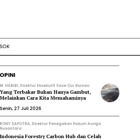
SOK
OPINI
M. HABIBI, Direktur Eksekutif Save Our Borneo
Yang Terbakar Bukan Hanya Gambut,
Melainkan Cara Kita Memahaminya
Senin, 27 Juli 2026
RONY SAPUTRA, Direktur Penegakan Hukum Auriga
Nusantara
Indonesia Forestry Carbon Hub dan Celah