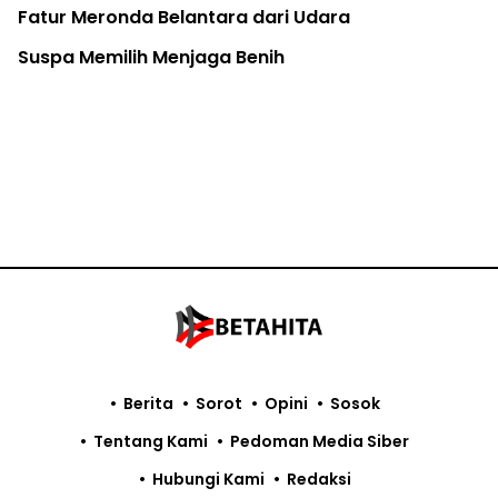
Gajah Jovi Mati, Jumlah Gajah di PLG Minas Sisa 13
Individu
Raja Ampat Belum Aman dari Tambang Nikel
LSM Ajukan Sengketa Informasi Soal Rencana
Investasi di Aceh
Pemodal Ekspor Ilegal Merkuri Surabaya Diminta
Diusut
Berita
Sorot
Opini
Sosok
Tentang Kami
Pedoman Media Siber
Hubungi Kami
Redaksi