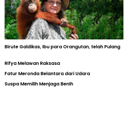
Pohon di Kota: Infrastruktur Kesehatan Publik
Warga
Kuota Ekspor Kembali, Spesies Monyet Ekor
Panjang Terancam Lagi
Papua Selatan Jadi Episentrum Baru Karhutla
Indonesia... Tanah Apiku