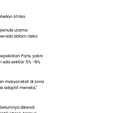
elian Afrika.
 penulis utama
berada dalam risiko
epakatan Paris, yakni
h ada sekitar 5% –8%
an masyarakat di zona
 adaptif mereka,"
sbelumnya dikenal