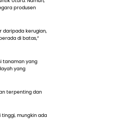
antik Utara. Namun,
negara produsen
 daripada kerugian,
berada di batas,”
ksi tanaman yang
layah yang
gan terpenting dan
 tinggi, mungkin ada