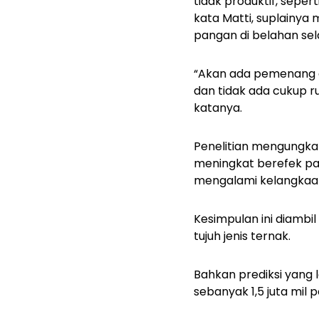
tidak produktif, sepe
kata Matti, suplainya
pangan di belahan sel
“Akan ada pemenang d
dan tidak ada cukup r
katanya.
Penelitian mengungkap
meningkat berefek pa
mengalami kelangkaan
Kesimpulan ini diambi
tujuh jenis ternak.
Bahkan prediksi yang 
sebanyak 1,5 juta mil p