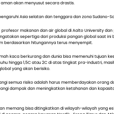
 aman akan menyusut secara drastis.
ngaruhi Asia selatan dan tenggara dan zona Sudano-Sah
profesor makanan dan air global di Aalto University dan
gatakan sepertiga dari produksi pangan global saat ini 
lim berdasarkan hitungannya terus menyempit.
umah kaca berkurang dan dunia bisa memenuhi tujuan kes
u hingga 1,5C atau 2C di atas tingkat pra-industri, masi
lobal yang akan berisiko.
angi semua risiko adalah harus memberdayakan orang d
angi dampak dan meningkatkan ketahanan dan kapasitas
ngan memang bisa ditingkatkan di wilayah-wilayah yang e