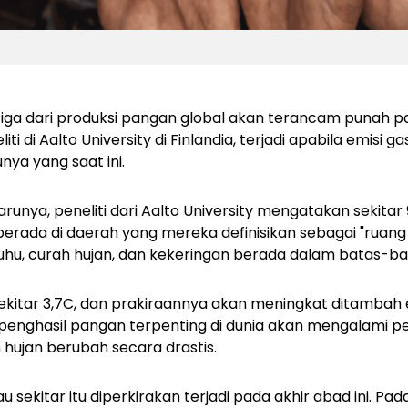
iga dari produksi pangan global akan terancam punah pad
iti di Aalto University di Finlandia, terjadi apabila emisi 
nya yang saat ini.
runya, peneliti dari Aalto University mengatakan sekitar 
 berada di daerah yang mereka definisikan sebagai "ruang
suhu, curah hujan, dan kekeringan berada dalam batas-ba
ekitar 3,7C, dan prakiraannya akan meningkat ditambah em
enghasil pangan terpenting di dunia akan mengalami p
hujan berubah secara drastis.
 sekitar itu diperkirakan terjadi pada akhir abad ini. Pada