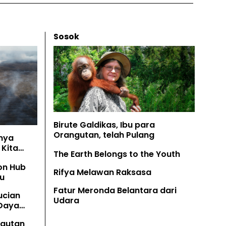
Sosok
Birute Galdikas, Ibu para
Orangutan, telah Pulang
nya
Kita
The Earth Belongs to the Youth
on Hub
Rifya Melawan Raksasa
u
Fatur Meronda Belantara dari
ucian
Udara
 Daya
angutan