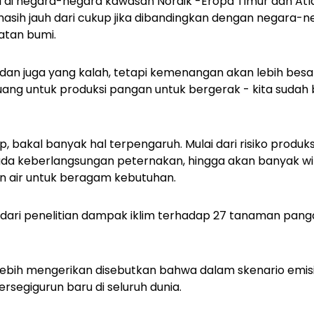
rti di negara-negara kawasan Nordik -Eropa Timur dan Atl
 masih jauh dari cukup jika dibandingkan dengan negara-
atan bumi.
an juga yang kalah, tetapi kemenangan akan lebih besar
uang untuk produksi pangan untuk bergerak - kita sudah 
, bakal banyak hal terpengaruh. Mulai dari risiko produ
da keberlangsungan peternakan, hingga akan banyak wi
 air untuk beragam kebutuhan.
l dari penelitian dampak iklim terhadap 27 tanaman pan
lebih mengerikan disebutkan bahwa dalam skenario emisi
ersegigurun baru di seluruh dunia.