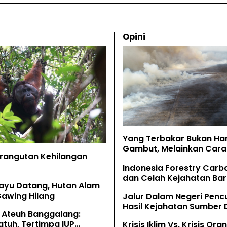
Opini
Yang Terbakar Bukan Ha
Gambut, Melainkan Cara 
Orangutan Kehilangan
Memahaminya
Indonesia Forestry Carb
dan Celah Kejahatan Bar
ayu Datang, Hutan Alam
Gawing Hilang
Jalur Dalam Negeri Penc
Hasil Kejahatan Sumber
 Ateuh Banggalang:
Alam
tuh, Tertimpa IUP
Krisis Iklim Vs. Krisis Or