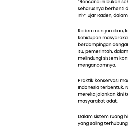
“Rencana ini bukan se
seharusnya berhenti d
ini?” ujar Raden, dala
Raden menguraikan, ko
kehidupan masyarakat
berdampingan dengan 
itu, pemerintah, dala
melindungi sistem kon
mengancamnya.
Praktik konservasi ma
Indonesia terbentuk. 
mereka jalankan kini
masyarakat adat.
Dalam sistem ruang h
yang saling terhubun