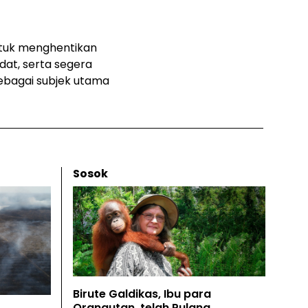
ntuk menghentikan
at, serta segera
ebagai subjek utama
Sosok
Birute Galdikas, Ibu para
Orangutan, telah Pulang