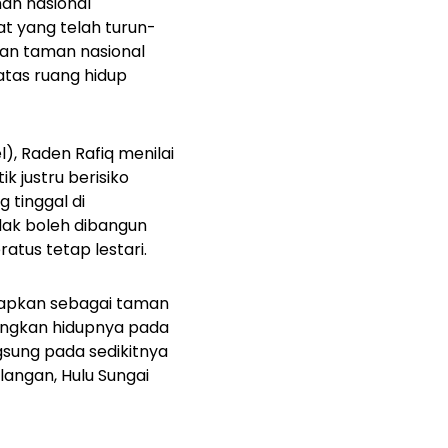
an nasional
t yang telah turun-
pan taman nasional
atas ruang hidup
), Raden Rafiq menilai
 justru berisiko
 tinggal di
dak boleh dibangun
tus tetap lestari.
etapkan sebagai taman
ungkan hidupnya pada
sung pada sedikitnya
langan, Hulu Sungai