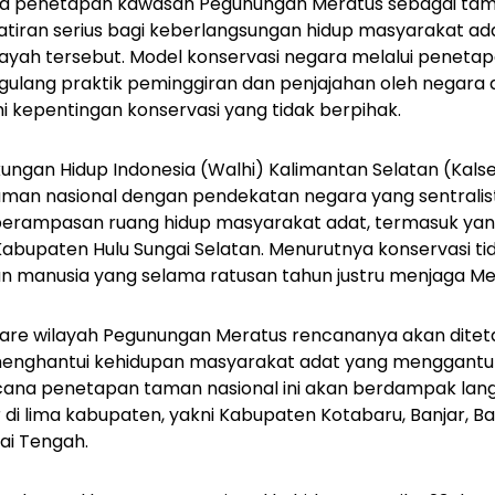
 penetapan kawasan Pegunungan Meratus sebagai tam
iran serius bagi keberlangsungan hidup masyarakat ada
ayah tersebut. Model konservasi negara melalui peneta
ngulang praktik peminggiran dan penjajahan oleh negara 
 kepentingan konservasi yang tidak berpihak.
ungan Hidup Indonesia (Walhi) Kalimantan Selatan (Kalsel
n nasional dengan pendekatan negara yang sentralistik
perampasan ruang hidup masyarakat adat, termasuk yang
bupaten Hulu Sungai Selatan. Menurutnya konservasi ti
manusia yang selama ratusan tahun justru menjaga Mera
ektare wilayah Pegunungan Meratus rencananya akan dit
 menghantui kehidupan masyarakat adat yang menggant
ncana penetapan taman nasional ini akan berdampak lang
 di lima kabupaten, yakni Kabupaten Kotabaru, Banjar, Ba
ai Tengah.